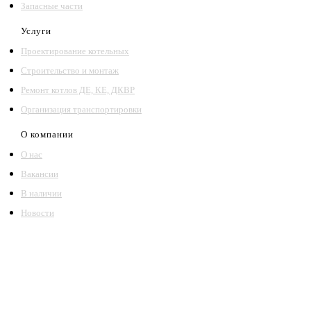
Запасные части
Услуги
Проектирование котельных
Строительство и монтаж
Ремонт котлов ДЕ, КЕ, ДКВР
Организация транспортировки
О компании
О нас
Вакансии
В наличии
Новости
©2018 – 2026,
ООО Котельный завод «Сибкотломаш»
Согласие
Политика конфиденциальности