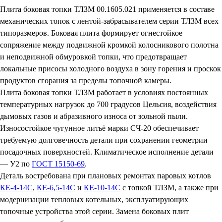
Плита боковая топки ТЛЗМ 00.1605.021 применяется в составе
механических топок с лентой-забрасывателем серии ТЛЗМ всех
типоразмеров. Боковая плита формирует огнестойкое
сопряжение между подвижной кромкой колосникового полотна
и неподвижной обмуровкой топки, что предотвращает
локальные присосы холодного воздуха в зону горения и проскок
продуктов сгорания за пределы топочной камеры.
Плита боковая топки ТЛЗМ работает в условиях постоянных
температурных нагрузок до 700 градусов Цельсия, воздействия
дымовых газов и абразивного износа от зольной пыли.
Износостойкое чугунное литьё марки СЧ-20 обеспечивает
требуемую долговечность детали при сохранении геометрии
посадочных поверхностей. Климатическое исполнение детали
— У2 по
ГОСТ 15150-69
.
Деталь востребована при плановых ремонтах паровых котлов
КЕ-4-14С
,
КЕ-6,5-14С
и
КЕ-10-14С
с топкой ТЛЗМ, а также при
модернизации тепловых котельных, эксплуатирующих
топочные устройства этой серии. Замена боковых плит