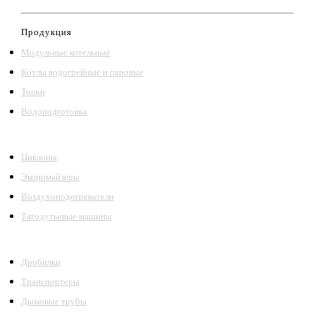
Продукция
Модульные котельные
Котлы водогрейные и паровые
Топки
Водоподготовка
Циклоны
Экономайзеры
Воздухоподогреватели
Тягодутьевые машины
Дробилки
Транспортеры
Дымовые трубы