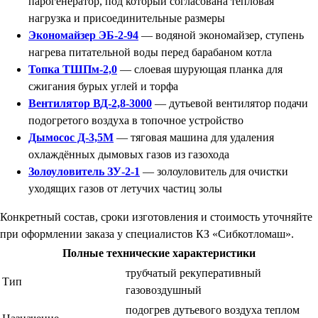
парогенератор, под который согласована тепловая
нагрузка и присоединительные размеры
Экономайзер ЭБ-2-94
— водяной экономайзер, ступень
нагрева питательной воды перед барабаном котла
Топка ТШПм-2,0
— слоевая шурующая планка для
сжигания бурых углей и торфа
Вентилятор ВД-2,8-3000
— дутьевой вентилятор подачи
подогретого воздуха в топочное устройство
Дымосос Д-3,5М
— тяговая машина для удаления
охлаждённых дымовых газов из газохода
Золоуловитель ЗУ-2-1
— золоуловитель для очистки
уходящих газов от летучих частиц золы
Конкретный состав, сроки изготовления и стоимость уточняйте
при оформлении заказа у специалистов КЗ «Сибкотломаш».
Полные технические характеристики
трубчатый рекуперативный
Тип
газовоздушный
подогрев дутьевого воздуха теплом