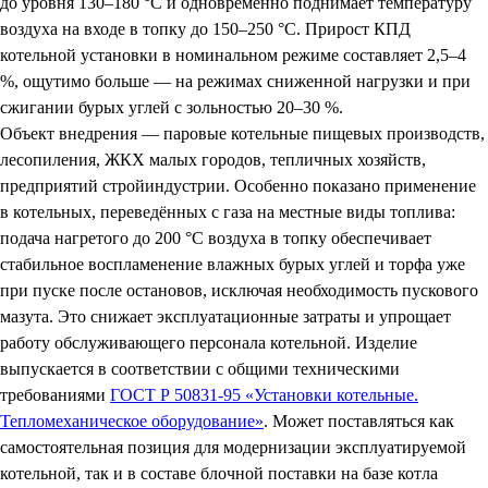
до уровня 130–180 °C и одновременно поднимает температуру
воздуха на входе в топку до 150–250 °C. Прирост КПД
котельной установки в номинальном режиме составляет 2,5–4
%, ощутимо больше — на режимах сниженной нагрузки и при
сжигании бурых углей с зольностью 20–30 %.
Объект внедрения — паровые котельные пищевых производств,
лесопиления, ЖКХ малых городов, тепличных хозяйств,
предприятий стройиндустрии. Особенно показано применение
в котельных, переведённых с газа на местные виды топлива:
подача нагретого до 200 °C воздуха в топку обеспечивает
стабильное воспламенение влажных бурых углей и торфа уже
при пуске после остановов, исключая необходимость пускового
мазута. Это снижает эксплуатационные затраты и упрощает
работу обслуживающего персонала котельной. Изделие
выпускается в соответствии с общими техническими
требованиями
ГОСТ Р 50831-95 «Установки котельные.
Тепломеханическое оборудование»
. Может поставляться как
самостоятельная позиция для модернизации эксплуатируемой
котельной, так и в составе блочной поставки на базе котла