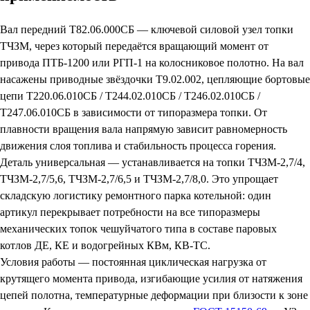
Вал передний Т82.06.000СБ — ключевой силовой узел топки
ТЧЗМ, через который передаётся вращающий момент от
привода ПТБ-1200 или РГП-1 на колосниковое полотно. На вал
насажены приводные звёздочки Т9.02.002, цепляющие бортовые
цепи Т220.06.010СБ / Т244.02.010СБ / Т246.02.010СБ /
Т247.06.010СБ в зависимости от типоразмера топки. От
плавности вращения вала напрямую зависит равномерность
движения слоя топлива и стабильность процесса горения.
Деталь универсальная — устанавливается на топки ТЧЗМ-2,7/4,
ТЧЗМ-2,7/5,6, ТЧЗМ-2,7/6,5 и ТЧЗМ-2,7/8,0. Это упрощает
складскую логистику ремонтного парка котельной: один
артикул перекрывает потребности на все типоразмеры
механических топок чешуйчатого типа в составе паровых
котлов ДЕ, КЕ и водогрейных КВм, КВ-ТС.
Условия работы — постоянная циклическая нагрузка от
крутящего момента привода, изгибающие усилия от натяжения
цепей полотна, температурные деформации при близости к зоне