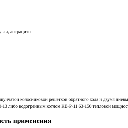
угли, антрациты
ешуйчатой колосниковой решёткой обратного хода и двумя пнев
-13 либо водогрейным котлом КВ-Р-11,63-150 тепловой мощнос
ласть применения