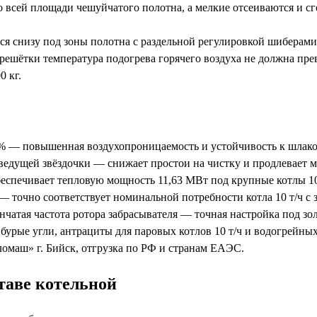
о всей площади чешуйчатого полотна, а мелкие отсеиваются и с
ся снизу под зоны полотна с раздельной регулировкой шиберами
решётки температура подогрева горячего воздуха не должна пре
0 кг.
% — повышенная воздухопроницаемость и устойчивость к шлаков
 ведущей звёздочки — снижает простои на чистку и продлевает
беспечивает тепловую мощность 11,63 МВт под крупные котлы 10
— точно соответствует номинальной потребности котла 10 т/ч с 
нчатая частота ротора забрасывателя — точная настройка под зол
урые угли, антрациты для паровых котлов 10 т/ч и водогрейных
омаш» г. Бийск, отгрузка по РФ и странам ЕАЭС.
таве котельной