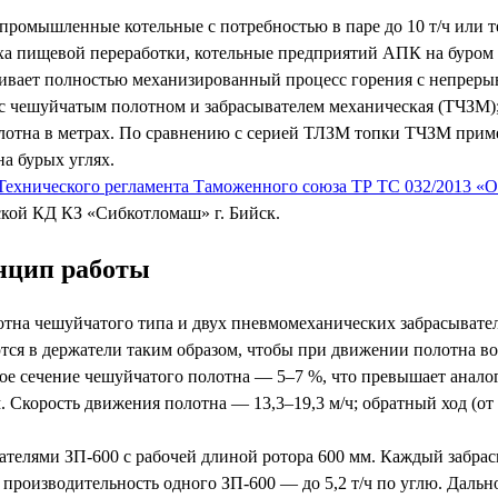
 промышленные котельные с потребностью в паре до 10 т/ч или
ха пищевой переработки, котельные предприятий АПК на буром у
чивает полностью механизированный процесс горения с непреры
 с чешуйчатым полотном и забрасывателем механическая (ТЧЗМ)
олотна в метрах. По сравнению с серией ТЛЗМ топки ТЧЗМ прим
а бурых углях.
Технического регламента Таможенного союза ТР ТС 032/2013 «
ской КД КЗ «Сибкотломаш» г. Бийск.
инцип работы
отна чешуйчатого типа и двух пневмомеханических забрасывател
тся в держатели таким образом, чтобы при движении полотна в
ое сечение чешуйчатого полотна — 5–7 %, что превышает анал
. Скорость движения полотна — 13,3–19,3 м/ч; обратный ход (от
телями ЗП-600 с рабочей длиной ротора 600 мм. Каждый забрасы
 производительность одного ЗП-600 — до 5,2 т/ч по углю. Дальн