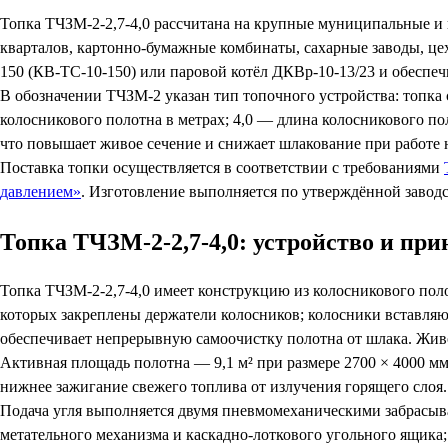
Топка ТЧЗМ-2-2,7-4,0 рассчитана на крупные муниципальные и
кварталов, картонно-бумажные комбинаты, сахарные заводы, це
150 (КВ-ТС-10-150) или паровой котёл ДКВр-10-13/23 и обеспе
В обозначении ТЧЗМ-2 указан тип топочного устройства: топка
колосникового полотна в метрах; 4,0 — длина колосникового п
что повышает живое сечение и снижает шлакование при работе н
Поставка топки осуществляется в соответствии с требованиями
давлением»
. Изготовление выполняется по утверждённой завод
Топка ТЧЗМ-2-2,7-4,0: устройство и пр
Топка ТЧЗМ-2-2,7-4,0 имеет конструкцию из колосникового пол
которых закреплены держатели колосников; колосники вставляю
обеспечивает непрерывную самоочистку полотна от шлака. Жив
Активная площадь полотна — 9,1 м² при размере 2700 × 4000 мм
нижнее зажигание свежего топлива от излучения горящего слоя.
Подача угля выполняется двумя пневмомеханическими забрасыва
метательного механизма и каскадно-лоткового угольного ящика;