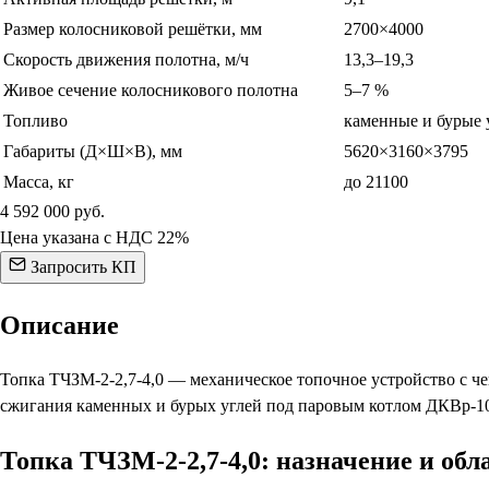
Размер колосниковой решётки, мм
2700×4000
Скорость движения полотна, м/ч
13,3–19,3
Живое сечение колосникового полотна
5–7 %
Топливо
каменные и бурые 
Габариты (Д×Ш×В), мм
5620×3160×3795
Масса, кг
до 21100
4 592 000
руб.
Цена указана с НДС 22%
Запросить КП
Описание
Топка ТЧЗМ-2-2,7-4,0 — механическое топочное устройство с ч
сжигания каменных и бурых углей под паровым котлом ДКВр-10
Топка ТЧЗМ-2-2,7-4,0: назначение и об