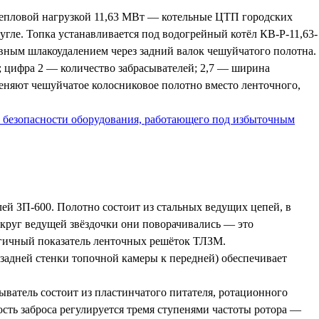
 тепловой нагрузкой 11,63 МВт — котельные ЦТП городских
гле. Топка устанавливается под водогрейный котёл КВ-Р-11,63-
вным шлакоудалением через задний валок чешуйчатого полотна.
; цифра 2 — количество забрасывателей; 2,7 — ширина
еняют чешуйчатое колосниковое полотно вместо ленточного,
О безопасности оборудования, работающего под избыточным
ей ЗП-600. Полотно состоит из стальных ведущих цепей, в
округ ведущей звёздочки они поворачивались — это
огичный показатель ленточных решёток ТЛЗМ.
 задней стенки топочной камеры к передней) обеспечивает
ватель состоит из пластинчатого питателя, ротационного
ость заброса регулируется тремя ступенями частоты ротора —