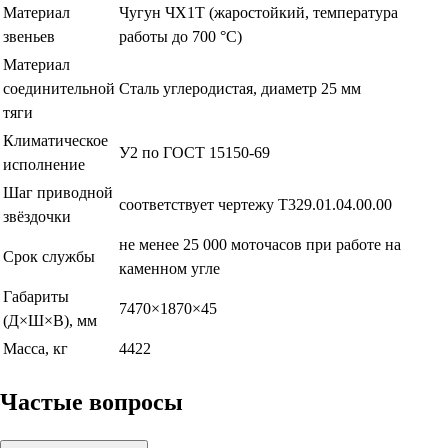
Материал
Чугун ЧХ1Т (жаростойкий, температура
звеньев
работы до 700 °С)
Материал
соединительной
Сталь углеродистая, диаметр 25 мм
тяги
Климатическое
У2 по ГОСТ 15150-69
исполнение
Шаг приводной
соответствует чертежу Т329.01.04.00.00
звёздочки
не менее 25 000 моточасов при работе на
Срок службы
каменном угле
Габариты
7470×1870×45
(Д×Ш×В), мм
Масса, кг
4422
Частые вопросы