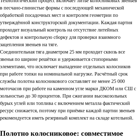
Технологический процесс включает литьё колосниковых звеньев
в песчано-глинистые формы с последующей механической
обработкой посадочных мест и контролем геометрии по
утверждённой конструкторской документации. Каждая партия
проходит визуальный контроль на отсутствие литейных
дефектов и контрольную сборку для проверки взаимного
зацепления звеньев на тяге.
Соединительная тяга диаметром 25 мм проходит сквозь все
звенья по ширине решётки и удерживается стопорными
элементами, что исключает выпадение отдельных колосников
при работе топки на номинальной нагрузке. Расчётный срок
службы полотна колосникового составляет не менее 25 000
моточасов при работе на каменном угле марки ДКОМ или СШ с
зольностью до 30 процентов. При сжигании высокозольных
бурых углей или топлива с включением металла фактический
ресурс снижается, поэтому при приёмке каждой партии звеньев
рекомендуется иметь резервный комплект на складе котельной.
Полотно колосниковое: совместимое