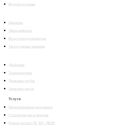
Водоподготовка
Циклоны
Экономайзеры
Воздухоподогреватели
Тягодутьевые машины
Дробилки
Транспортеры
Дымовые трубы
Запасные части
Услуги
Проектирование котельных
Строительство и монтаж
Ремонт котлов ДЕ, КЕ, ДКВР