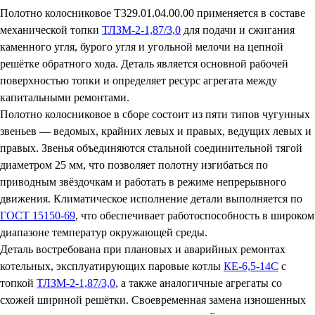
Полотно колосниковое Т329.01.04.00.00 применяется в составе
механической топки
ТЛЗМ-2-1,87/3,0
для подачи и сжигания
каменного угля, бурого угля и угольной мелочи на цепной
решётке обратного хода. Деталь является основной рабочей
поверхностью топки и определяет ресурс агрегата между
капитальными ремонтами.
Полотно колосниковое в сборе состоит из пяти типов чугунных
звеньев — ведомых, крайних левых и правых, ведущих левых и
правых. Звенья объединяются стальной соединительной тягой
диаметром 25 мм, что позволяет полотну изгибаться по
приводным звёздочкам и работать в режиме непрерывного
движения. Климатическое исполнение детали выполняется по
ГОСТ 15150-69
, что обеспечивает работоспособность в широком
диапазоне температур окружающей среды.
Деталь востребована при плановых и аварийных ремонтах
котельных, эксплуатирующих паровые котлы
КЕ-6,5-14С
с
топкой
ТЛЗМ-2-1,87/3,0
, а также аналогичные агрегаты со
схожей шириной решётки. Своевременная замена изношенных