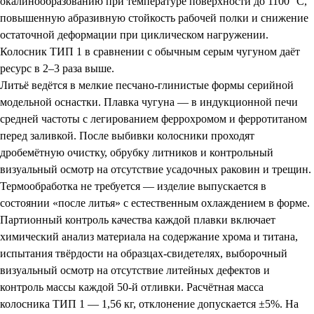
окалинообразованию при температуре поверхности до 1100 °C,
повышенную абразивную стойкость рабочей полки и снижение
остаточной деформации при циклическом нагружении.
Колосник ТИП 1 в сравнении с обычным серым чугуном даёт
ресурс в 2–3 раза выше.
Литьё ведётся в мелкие песчано-глинистые формы серийной
модельной оснастки. Плавка чугуна — в индукционной печи
средней частоты с легированием феррохромом и ферротитаном
перед заливкой. После выбивки колосники проходят
дробемётную очистку, обрубку литников и контрольный
визуальный осмотр на отсутствие усадочных раковин и трещин.
Термообработка не требуется — изделие выпускается в
состоянии «после литья» с естественным охлаждением в форме.
Партионный контроль качества каждой плавки включает
химический анализ материала на содержание хрома и титана,
испытания твёрдости на образцах-свидетелях, выборочный
визуальный осмотр на отсутствие литейных дефектов и
контроль массы каждой 50-й отливки. Расчётная масса
колосника ТИП 1 — 1,56 кг, отклонение допускается ±5%. На