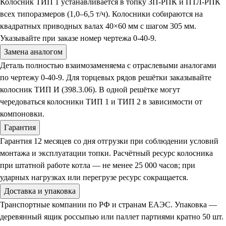
Колосник ТИП 1 устанавливается в топку ЗП-РПК и ПТЛ-РПК
всех типоразмеров (1,0–6,5 т/ч). Колосники собираются на
квадратных приводных валах 40×60 мм с шагом 305 мм.
Указывайте при заказе номер чертежа 0-40-9.
Замена аналогом
Деталь полностью взаимозаменяема с отраслевыми аналогами
по чертежу 0-40-9. Для торцевых рядов решётки заказывайте
колосник ТИП И (398.3.06). В одной решётке могут
чередоваться колосники ТИП 1 и ТИП 2 в зависимости от
компоновки.
Гарантия
Гарантия 12 месяцев со дня отгрузки при соблюдении условий
монтажа и эксплуатации топки. Расчётный ресурс колосника
при штатной работе котла — не менее 25 000 часов; при
ударных нагрузках или перегрузе ресурс сокращается.
Доставка и упаковка
Транспортные компании по РФ и странам ЕАЭС. Упаковка —
деревянный ящик россыпью или паллет партиями кратно 50 шт.