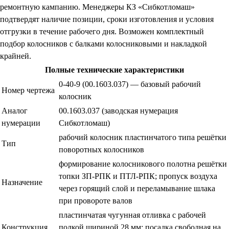
ремонтную кампанию. Менеджеры КЗ «Сибкотломаш»
подтвердят наличие позиции, сроки изготовления и условия
отгрузки в течение рабочего дня. Возможен комплектный
подбор колосников с балками колосниковыми и накладкой
крайней.
Полные технические характеристики
0-40-9 (00.1603.037) — базовый рабочий
Номер чертежа
колосник
Аналог
00.1603.037 (заводская нумерация
нумерации
Сибкотломаш)
рабочий колосник пластинчатого типа решётки
Тип
поворотных колосников
формирование колосникового полотна решётки
топки ЗП-РПК и ПТЛ-РПК; пропуск воздуха
Назначение
через горящий слой и переламывание шлака
при провороте валов
пластинчатая чугунная отливка с рабочей
Конструкция
полкой шириной 28 мм; посадка свободная на