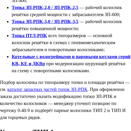
ЗП-400;
Топка ЗП-РПК-2,0 / ЗП-РПК-2,5
— рабочий колосник
решётки средней мощности с забрасывателем ЗП-600;
Топка ЗП-РПК-3,0 / ЗП-РПК-3,5
— рабочий колосник
решётки повышенной мощности;
Топка ПТЛ-РПК
всех типоразмеров — основной
колосник решётки в схемах с пневмомеханическим
забрасывателем и поворотными колосниками;
Котельные с водогрейными и паровыми котлами серий
КВ, КЕ и ДКВр
при модернизации шурующей решётки
на схему с поворотными колосниками.
Подбор колосника по типоразмеру топки и площади решётки —
см.
каталог запасных частей топок ЗП-РПК
. При оформлении
заказа достаточно указать модификацию топки ЗП-РПК и
количество колосников — менеджер уточнит позицию по
чертежу 0-40-9 и подберёт парные колосники ТИП 2 и ТИП И
для торцевых рядов.