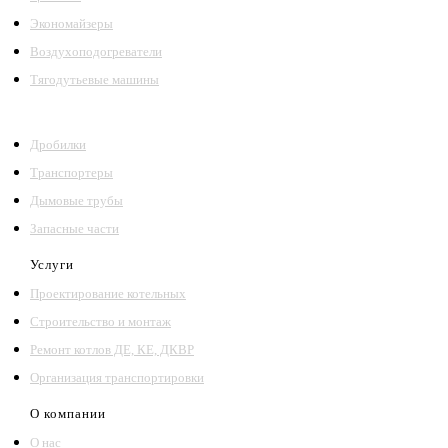
Экономайзеры
Воздухоподогреватели
Тягодутьевые машины
Дробилки
Транспортеры
Дымовые трубы
Запасные части
Услуги
Проектирование котельных
Строительство и монтаж
Ремонт котлов ДЕ, КЕ, ДКВР
Организация транспортировки
О компании
О нас