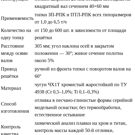
квадратный вал сечением 40×60 мм
топки ЗП-РПК и ПТЛ-РПК всех типоразмеров
Применяемость
от 1,0 до 6,5 т/ч
Количество на
от 150 до 600 шт. в зависимости от площади
одну топку
решётки
Расстояние
305 мм; угол наклона осей в закрытом
между осями
положении — 30°; живое сечение полотна
валов
около 5%
Привод
ручной из фронта топки с поворотом валов на
решётки
60°
чугун ЧХ1Т хромистый жаростойкий по ТУ
Материал
4938 (Cr 0,5–1,0%; Ti 0,1–0,3%)
отливка в песчано-глинистые формы серийной
Способ
модельной оснастки; без термообработки,
изготовления
естественное остывание
химический анализ плавки на хром и титан,
Контроль
контроль массы каждой 50-й отливки,
качества