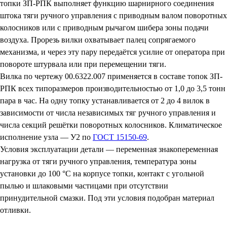
топки ЗП-РПК выполняет функцию шарнирного соединения
штока тяги ручного управления с приводным валом поворотных
колосников или с приводным рычагом шибера зоны подачи
воздуха. Прорезь вилки охватывает палец сопрягаемого
механизма, и через эту пару передаётся усилие от оператора при
повороте штурвала или при перемещении тяги.
Вилка по чертежу 00.6322.007 применяется в составе топок ЗП-
РПК всех типоразмеров производительностью от 1,0 до 3,5 тонн
пара в час. На одну топку устанавливается от 2 до 4 вилок в
зависимости от числа независимых тяг ручного управления и
числа секций решётки поворотных колосников. Климатическое
исполнение узла — У2 по
ГОСТ 15150-69
.
Условия эксплуатации детали — переменная знакопеременная
нагрузка от тяги ручного управления, температура зоны
установки до 100 °C на корпусе топки, контакт с угольной
пылью и шлаковыми частицами при отсутствии
принудительной смазки. Под эти условия подобран материал
отливки.