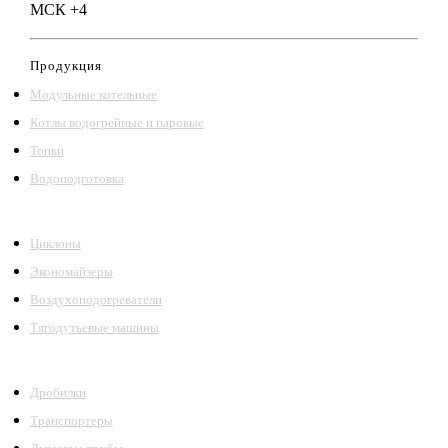
МСК +4
Продукция
Модульные котельные
Котлы водогрейные и паровые
Топки
Водоподготовка
Циклоны
Экономайзеры
Воздухоподогреватели
Тягодутьевые машины
Дробилки
Транспортеры