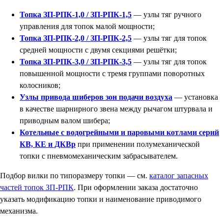
Топка ЗП-РПК-1,0 / ЗП-РПК-1,5
— узлы тяг ручного
управления для топок малой мощности;
Топка ЗП-РПК-2,0 / ЗП-РПК-2,5
— узлы тяг для топок
средней мощности с двумя секциями решётки;
Топка ЗП-РПК-3,0 / ЗП-РПК-3,5
— узлы тяг для топок
повышенной мощности с тремя группами поворотных
колосников;
Узлы привода шиберов зон подачи воздуха
— установка
в качестве шарнирного звена между рычагом штурвала и
приводным валом шибера;
Котельные с водогрейными и паровыми котлами серий
КВ, КЕ и ДКВр
при применении полумеханической
топки с пневмомеханическим забрасывателем.
Подбор вилки по типоразмеру топки — см.
каталог запасных
частей топок ЗП-РПК
. При оформлении заказа достаточно
указать модификацию топки и наименование приводимого
механизма.