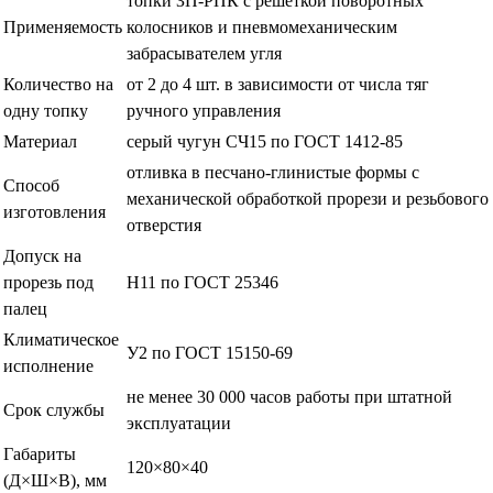
топки ЗП-РПК с решёткой поворотных
Применяемость
колосников и пневмомеханическим
забрасывателем угля
Количество на
от 2 до 4 шт. в зависимости от числа тяг
одну топку
ручного управления
Материал
серый чугун СЧ15 по ГОСТ 1412-85
отливка в песчано-глинистые формы с
Способ
механической обработкой прорези и резьбового
изготовления
отверстия
Допуск на
прорезь под
H11 по ГОСТ 25346
палец
Климатическое
У2 по ГОСТ 15150-69
исполнение
не менее 30 000 часов работы при штатной
Срок службы
эксплуатации
Габариты
120×80×40
(Д×Ш×В), мм