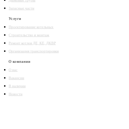
Дымовые трубы
Запасные части
Услуги
Проектирование котельных
Строительство и монтаж
Ремонт котлов ДЕ, КЕ, ДКВР
Организация транспортировки
О компании
О нас
Вакансии
В наличии
Новости
©2018 – 2026,
ООО Котельный завод «Сибкотломаш»
Согласие
Политика конфиденциальности