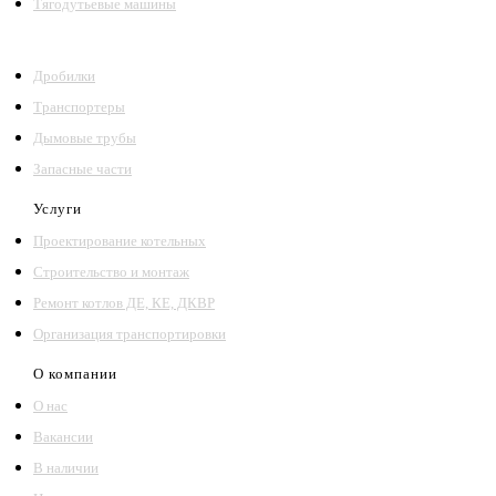
Тягодутьевые машины
Дробилки
Транспортеры
Дымовые трубы
Запасные части
Услуги
Проектирование котельных
Строительство и монтаж
Ремонт котлов ДЕ, КЕ, ДКВР
Организация транспортировки
О компании
О нас
Вакансии
В наличии