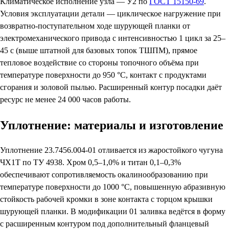
Климатическое исполнение узла — У2 по
ГОСТ 15150-69
.
Условия эксплуатации детали — циклическое нагружение при
возвратно-поступательном ходе шурующей планки от
электромеханического привода с интенсивностью 1 цикл за 25–
45 с (выше штатной для базовых топок ТШПМ), прямое
тепловое воздействие со стороны топочного объёма при
температуре поверхности до 950 °C, контакт с продуктами
сгорания и золовой пылью. Расширенный контур посадки даёт
ресурс не менее 24 000 часов работы.
Уплотнение: материалы и изготовление
Уплотнение 23.7456.004-01 отливается из жаростойкого чугуна
ЧХ1Т по ТУ 4938. Хром 0,5–1,0% и титан 0,1–0,3%
обеспечивают сопротивляемость окалинообразованию при
температуре поверхности до 1000 °C, повышенную абразивную
стойкость рабочей кромки в зоне контакта с торцом крышки
шурующей планки. В модификации 01 заливка ведётся в форму
с расширенным контуром под дополнительный фланцевый