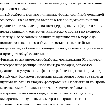
уступ — это исключает образование усадочных раковин в зоне
крепления к раме.
Литьё ведётся в песчано-глинистые формы серийной модельной
оснастки. Плавка чугуна выполняется в индукционной печи
средней частоты с легированием феррохромом и ферротитаном
перед заливкой и контролем химического состава по экспресс-
анализу. После заливки отливка выдерживается в форме до
полного остывания во избежание остаточных литейных
напряжений, выбивается, очищается на дробемётной установке
и проходит обрубку литников.
Финишная механическая обработка модификации 01 включает
фрезерование расширенного контура посадки, обработку
фланцевого уступа и шлифование рабочей торцевой кромки до
Ra 1,6 мкм. Контроль геометрии расширенного контура ведётся
щупами на разных стадиях фрезерования. Партионный контроль
качества каждой плавки включает химический анализ
материала, испытания твёрдости на образцах-свидетелях,
выборочный визуальный осмотр и контроль ширины
фланцевого уступа в двух контрольных сечениях.