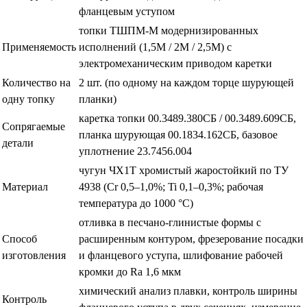
фланцевым уступом
топки ТШПМ-М модернизированных
Применяемость
исполнений (1,5М / 2М / 2,5М) с
электромеханическим приводом каретки
Количество на
2 шт. (по одному на каждом торце шурующей
одну топку
планки)
каретка топки 00.3489.380СБ / 00.3489.609СБ,
Сопрягаемые
планка шурующая 00.1834.162СБ, базовое
детали
уплотнение 23.7456.004
чугун ЧХ1Т хромистый жаростойкий по ТУ
Материал
4938 (Cr 0,5–1,0%; Ti 0,1–0,3%; рабочая
температура до 1000 °C)
отливка в песчано-глинистые формы с
Способ
расширенным контуром, фрезерование посадки
изготовления
и фланцевого уступа, шлифование рабочей
кромки до Ra 1,6 мкм
химический анализ плавки, контроль ширины
Контроль