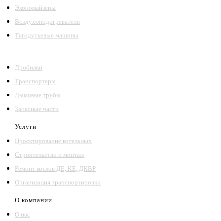
Экономайзеры
Воздухоподогреватели
Тягодутьевые машины
Дробилки
Транспортеры
Дымовые трубы
Запасные части
Услуги
Проектирование котельных
Строительство и монтаж
Ремонт котлов ДЕ, КЕ, ДКВР
Организация транспортировки
О компании
О нас