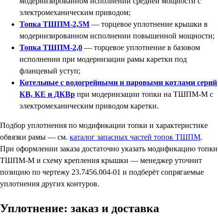
модернизированном исполнении средней мощности с
электромеханическим приводом;
Топка ТШПМ-2,5М
— торцевое уплотнение крышки в
модернизированном исполнении повышенной мощности;
Топка ТШПМ-2,0
— торцевое уплотнение в базовом
исполнении при модернизации рамы каретки под
фланцевый уступ;
Котельные с водогрейными и паровыми котлами серий
КВ, КЕ и ДКВр
при модернизации топки на ТШПМ-М с
электромеханическим приводом каретки.
Подбор уплотнения по модификации топки и характеристике
обвязки рамы — см.
каталог запасных частей топок ТШПМ
.
При оформлении заказа достаточно указать модификацию топки
ТШПМ-М и схему крепления крышки — менеджер уточнит
позицию по чертежу 23.7456.004-01 и подберёт сопрягаемые
уплотнения других контуров.
Уплотнение: заказ и доставка