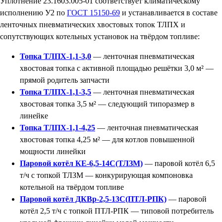
Уплотнение 23.1603.005-01 соответствует климатическому
исполнению У2 по
ГОСТ 15150-69
и устанавливается в составе
ленточных пневматических хвостовых топок ТЛПХ и
сопутствующих котельных установок на твёрдом топливе:
Топка ТЛПХ-1,1-3,0
— ленточная пневматическая
хвостовая топка с активной площадью решётки 3,0 м² —
прямой родитель запчасти
Топка ТЛПХ-1,1-3,5
— ленточная пневматическая
хвостовая топка 3,5 м² — следующий типоразмер в
линейке
Топка ТЛПХ-1,1-4,25
— ленточная пневматическая
хвостовая топка 4,25 м² — для котлов повышенной
мощности линейки
Паровой котёл КЕ-6,5-14С(ТЛЗМ)
— паровой котёл 6,5
т/ч с топкой ТЛЗМ — конкурирующая компоновка
котельной на твёрдом топливе
Паровой котёл ДКВр-2,5-13С(ПТЛ-РПК)
— паровой
котёл 2,5 т/ч с топкой ПТЛ-РПК — типовой потребитель