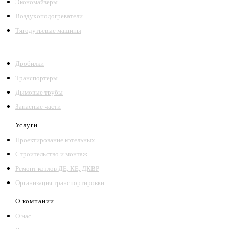
Экономайзеры
Воздухоподогреватели
Тягодутьевые машины
Дробилки
Транспортеры
Дымовые трубы
Запасные части
Услуги
Проектирование котельных
Строительство и монтаж
Ремонт котлов ДЕ, КЕ, ДКВР
Организация транспортировки
О компании
О нас