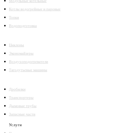
Модульные котельные
Котлы водогрейные и паровые
Топки
Водоподготовка
Циклоны
Экономайзеры
Воздухоподогреватели
Тягодутьевые машины
Дробилки
Транспортеры
Дымовые трубы
Запасные части
Услуги