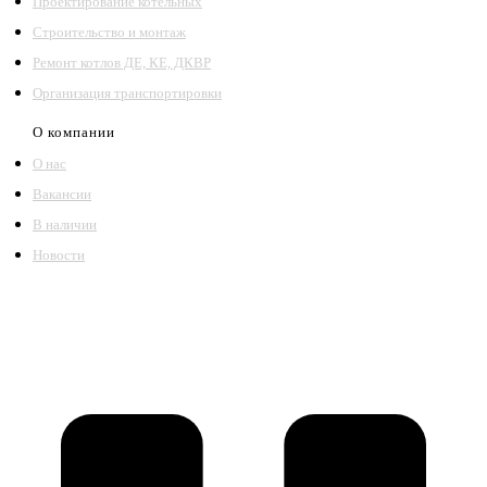
Проектирование котельных
Строительство и монтаж
Ремонт котлов ДЕ, КЕ, ДКВР
Организация транспортировки
О компании
О нас
Вакансии
В наличии
Новости
©2018 – 2026,
ООО Котельный завод «Сибкотломаш»
Согласие
Политика конфиденциальности