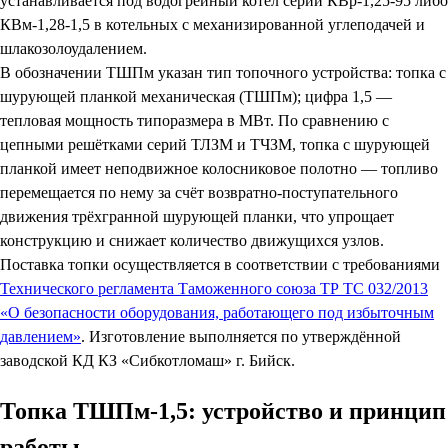
устанавливается под водогрейный котёл серии КВр-1,25-95 либо
КВм-1,28-1,5 в котельных с механизированной углеподачей и
шлакозолоудалением.
В обозначении ТШПм указан тип топочного устройства: топка с
шурующей планкой механическая (ТШПм); цифра 1,5 —
тепловая мощность типоразмера в МВт. По сравнению с
цепными решётками серий ТЛЗМ и ТЧЗМ, топка с шурующей
планкой имеет неподвижное колосниковое полотно — топливо
перемещается по нему за счёт возвратно-поступательного
движения трёхгранной шурующей планки, что упрощает
конструкцию и снижает количество движущихся узлов.
Поставка топки осуществляется в соответствии с требованиями
Технического регламента Таможенного союза ТР ТС 032/2013
«О безопасности оборудования, работающего под избыточным
давлением»
. Изготовление выполняется по утверждённой
заводской КД КЗ «Сибкотломаш» г. Бийск.
Топка ТШПм-1,5: устройство и принцип
работы