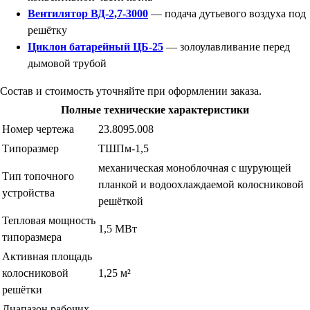
Вентилятор ВД-2,7-3000
— подача дутьевого воздуха под
решётку
Циклон батарейный ЦБ-25
— золоулавливание перед
дымовой трубой
Состав и стоимость уточняйте при оформлении заказа.
Полные технические характеристики
Номер чертежа
23.8095.008
Типоразмер
ТШПм-1,5
механическая моноблочная с шурующей
Тип топочного
планкой и водоохлаждаемой колосниковой
устройства
решёткой
Тепловая мощность
1,5 МВт
типоразмера
Активная площадь
колосниковой
1,25 м²
решётки
Диапазон рабочих