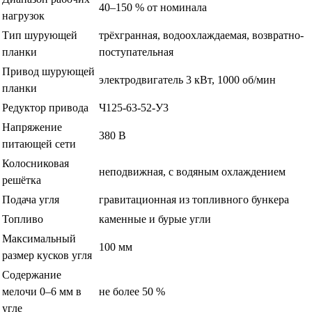
40–150 % от номинала
нагрузок
Тип шурующей
трёхгранная, водоохлаждаемая, возвратно-
планки
поступательная
Привод шурующей
электродвигатель 3 кВт, 1000 об/мин
планки
Редуктор привода
Ч125-63-52-У3
Напряжение
380 В
питающей сети
Колосниковая
неподвижная, с водяным охлаждением
решётка
Подача угля
гравитационная из топливного бункера
Топливо
каменные и бурые угли
Максимальный
100 мм
размер кусков угля
Содержание
мелочи 0–6 мм в
не более 50 %
угле