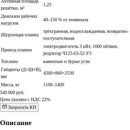
Активная площадь
1,25
решётки, м²
Диапазон рабочих
40–150 % от номинала
нагрузок
трёхгранная, водоохлаждаемая, возвратно-
Шурующая планка
поступательная
электродвигатель 3 кВт, 1000 об/мин,
Привод планки
редуктор Ч125-63-52-У3
Топливо
каменные и бурые угли
Габариты (Д×Ш×В),
4500×860×2530
мм
Масса, кг
1100–1400
540 000
руб.
Цена указана с НДС 22%
Запросить КП
Описание