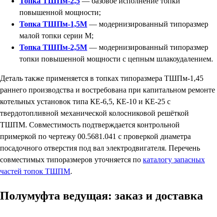
Топка ТШПм-2,5
— базовое исполнение топки
повышенной мощности;
Топка ТШПм-1,5М
— модернизированный типоразмер
малой топки серии М;
Топка ТШПм-2,5М
— модернизированный типоразмер
топки повышенной мощности с цепным шлакоудалением.
Деталь также применяется в топках типоразмера ТШПм-1,45
раннего производства и востребована при капитальном ремонте
котельных установок типа КЕ-6,5, КЕ-10 и КЕ-25 с
твердотопливной механической колосниковой решёткой
ТШПМ. Совместимость подтверждается контрольной
примеркой по чертежу 00.5681.041 с проверкой диаметра
посадочного отверстия под вал электродвигателя. Перечень
совместимых типоразмеров уточняется по
каталогу запасных
частей топок ТШПМ
.
Полумуфта ведущая: заказ и доставка