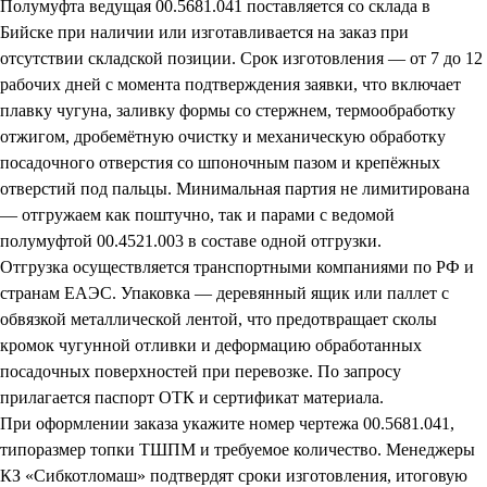
Полумуфта ведущая 00.5681.041 поставляется со склада в
Бийске при наличии или изготавливается на заказ при
отсутствии складской позиции. Срок изготовления — от 7 до 12
рабочих дней с момента подтверждения заявки, что включает
плавку чугуна, заливку формы со стержнем, термообработку
отжигом, дробемётную очистку и механическую обработку
посадочного отверстия со шпоночным пазом и крепёжных
отверстий под пальцы. Минимальная партия не лимитирована
— отгружаем как поштучно, так и парами с ведомой
полумуфтой 00.4521.003 в составе одной отгрузки.
Отгрузка осуществляется транспортными компаниями по РФ и
странам ЕАЭС. Упаковка — деревянный ящик или паллет с
обвязкой металлической лентой, что предотвращает сколы
кромок чугунной отливки и деформацию обработанных
посадочных поверхностей при перевозке. По запросу
прилагается паспорт ОТК и сертификат материала.
При оформлении заказа укажите номер чертежа 00.5681.041,
типоразмер топки ТШПМ и требуемое количество. Менеджеры
КЗ «Сибкотломаш» подтвердят сроки изготовления, итоговую