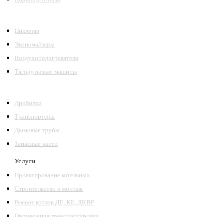
Циклоны
Экономайзеры
Воздухоподогреватели
Тягодутьевые машины
Дробилки
Транспортеры
Дымовые трубы
Запасные части
Услуги
Проектирование котельных
Строительство и монтаж
Ремонт котлов ДЕ, КЕ, ДКВР
Организация транспортировки