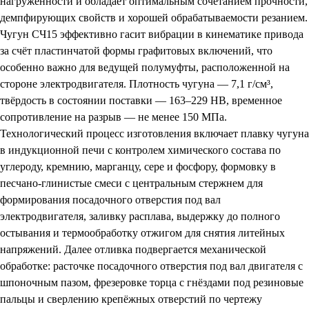
нагруженности и обладает оптимальным сочетанием прочности,
демпфирующих свойств и хорошей обрабатываемости резанием.
Чугун СЧ15 эффективно гасит вибрации в кинематике привода
за счёт пластинчатой формы графитовых включений, что
особенно важно для ведущей полумуфты, расположенной на
стороне электродвигателя. Плотность чугуна — 7,1 г/см³,
твёрдость в состоянии поставки — 163–229 HB, временное
сопротивление на разрыв — не менее 150 МПа.
Технологический процесс изготовления включает плавку чугуна
в индукционной печи с контролем химического состава по
углероду, кремнию, марганцу, сере и фосфору, формовку в
песчано-глинистые смеси с центральным стержнем для
формирования посадочного отверстия под вал
электродвигателя, заливку расплава, выдержку до полного
остывания и термообработку отжигом для снятия литейных
напряжений. Далее отливка подвергается механической
обработке: расточке посадочного отверстия под вал двигателя с
шпоночным пазом, фрезеровке торца с гнёздами под резиновые
пальцы и сверлению крепёжных отверстий по чертежу