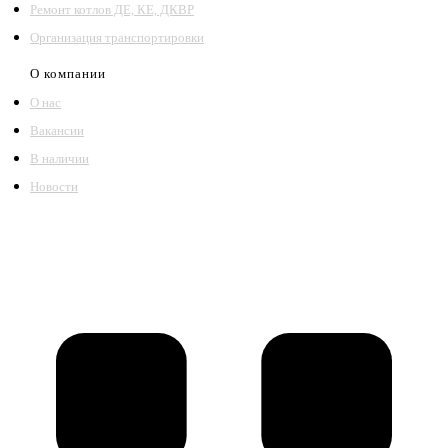
Ремонт котлов ДЕ, КЕ, ДКВР
Организация транспортировки
О компании
О нас
Вакансии
В наличии
Новости
©2018 – 2026,
ООО Котельный завод «Сибкотломаш»
Согласие
Политика конфиденциальности