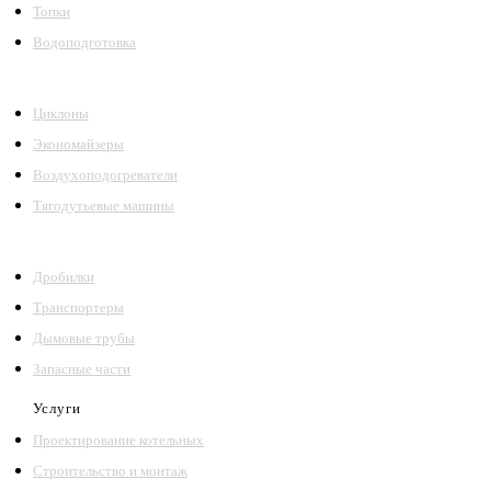
Топки
Водоподготовка
Циклоны
Экономайзеры
Воздухоподогреватели
Тягодутьевые машины
Дробилки
Транспортеры
Дымовые трубы
Запасные части
Услуги
Проектирование котельных
Строительство и монтаж