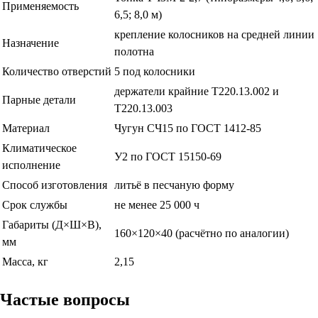
Применяемость
6,5; 8,0 м)
крепление колосников на средней линии
Назначение
полотна
Количество отверстий
5 под колосники
держатели крайние Т220.13.002 и
Парные детали
Т220.13.003
Материал
Чугун СЧ15 по ГОСТ 1412-85
Климатическое
У2 по ГОСТ 15150-69
исполнение
Способ изготовления
литьё в песчаную форму
Срок службы
не менее 25 000 ч
Габариты (Д×Ш×В),
160×120×40 (расчётно по аналогии)
мм
Масса, кг
2,15
Частые вопросы