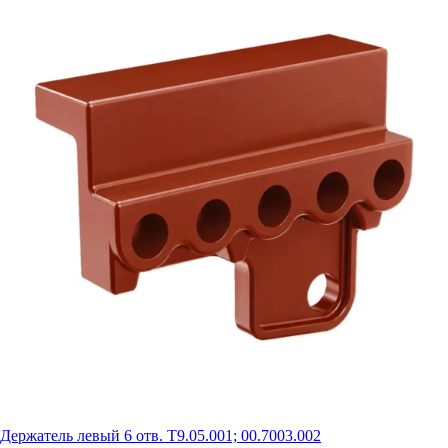
Держатель левый 6 отв. Т9.05.001; 00.7003.002