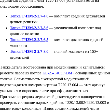
Держатель средний ТЧЗМ Т220.13.004 устанавливается на
следующее оборудование:
Топка ТЧЗМ-2-2,7-4,0
— комплект средних держателей
цепной решётки
Топка ТЧЗМ-2-2,7-5,6
— увеличенный комплект под
длинное полотно
Топка ТЧЗМ-2-2,7-6,5
— комплект для котлов средней
мощности
Топка ТЧЗМ-2-2,7-8,0
— полный комплект из 160+
держателей
Также деталь востребована при модернизации и капитальном
ремонте паровых котлов
КЕ-25-14С(ТЧЗМ)
, оснащённых данной
топкой. Совместимость с конкретной модификацией
подтверждается номером чертежа Т220.13.004 — этот артикул
указывают в опросном листе при оформлении заказа.
При замене средних держателей рекомендуется одновременно
проверять состояние парных крайних Т220.13.002/Т220.13.003 и
шплинтовку колосников. Износ средних держателей часто