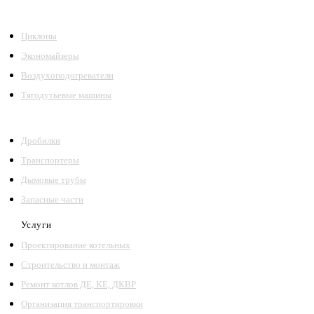
Циклоны
Экономайзеры
Воздухоподогреватели
Тягодутьевые машины
Дробилки
Транспортеры
Дымовые трубы
Запасные части
Услуги
Проектирование котельных
Строительство и монтаж
Ремонт котлов ДЕ, КЕ, ДКВР
Организация транспортировки