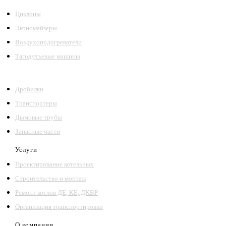
Циклоны
Экономайзеры
Воздухоподогреватели
Тягодутьевые машины
Дробилки
Транспортеры
Дымовые трубы
Запасные части
Услуги
Проектирование котельных
Строительство и монтаж
Ремонт котлов ДЕ, КЕ, ДКВР
Организация транспортировки
О компании