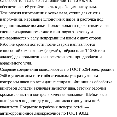
Сталь 65Г или Сталь 35Г2 толщиной 12–16 мм, что
обеспечивает её устойчивость к дробящим нагрузкам.
Технология изготовления: ковка вала, отжиг для снятия
напряжений, нарезание шпоночных пазов и расточка под
подшипниковые посадки. Полоса лопасти прокатывается на
специализированном стане в винтовую заготовку и
приваривается к валу непрерывным швом с двух сторон.
Рабочие кромки лопасти после сварки наплавляются
износостойким сплавом (сормайт, твёрдосплав Т15К6 или
аналог) для повышения износостойкости при дроблении
абразивного угля.
Сварные соединения выполняются по ГОСТ 5264 электродами
Э46 в углекислом газе с обязательным ультразвуковым
контролем швов по всей длине спирали. Финишная обработка
винтовой лопасти включает зачистку шва, заточку рабочей
кромки лопасти и контроль качества наплавки. Шейки вала
шлифуются под посадку подшипников с допуском по 6
квалитету. Покрытие нерабочих поверхностей —
антикоррозионное лакокрасочное по ГОСТ 9.032.