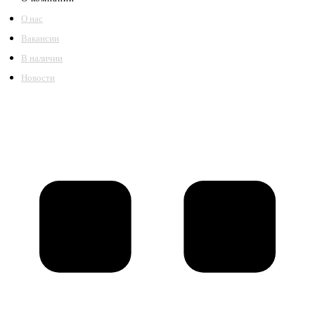
О нас
Вакансии
В наличии
Новости
©2018 – 2026,
ООО Котельный завод «Сибкотломаш»
Согласие
Политика конфиденциальности