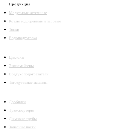
Продукция
Модульные котельные
Котлы водогрейные и паровые
Топки
Водоподготовка
Циклоны
Экономайзеры
Воздухоподогреватели
Тягодутьевые машины
Дробилки
Транспортеры
Дымовые трубы
Запасные части