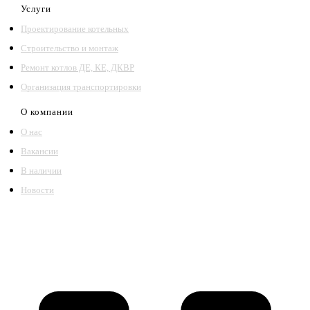
Услуги
Проектирование котельных
Строительство и монтаж
Ремонт котлов ДЕ, КЕ, ДКВР
Организация транспортировки
О компании
О нас
Вакансии
В наличии
Новости
©2018 – 2026,
ООО Котельный завод «Сибкотломаш»
Согласие
Политика конфиденциальности