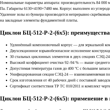
Номинальные параметры аппарата: производительность 84 000 м³/
Па. Габариты 6130×4190×7480 мм. Корпус выполнен из углерод
Удаление золы из бункера производится непрерывно скребковым
на закладные элементы фундаментной плиты.
Циклон БЦ-512-Р-2-(6х5): преимущества
Удлинённый компоновочный корпус — для зеркальной ком
Двухсекционное взрывобезопасное исполнение конструкц
30 стальных циклонных элементов в двух секциях СЭЦ-24
Высокий коэффициент очистки 92–94 % — выше среднего 
Допустимая температура газов до 400 °С с большим запас
Унифицированная секция СЭЦ-24 — взаимозаменяемая по
Срок изготовления от 40 рабочих дней с поставкой завод
Сертификат соответствия ТР ТС 010/2011 и комплект чер
Циклон БЦ-512-Р-2-(6х5): применение в