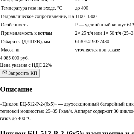
Температура газа на входе, °С
до 400
Гидравлическое сопротивление, Па
1100–1300
Особенность
Р — удлинённый корпус 613
Применяемость к котлам
2× 25 т/ч или 1× 50 т/ч (25–3
Габариты (Д×Ш×В), мм
6130×4190×7480
Масса, кг
уточняется при заказе
4 085 000
руб.
Цена указана с НДС 22%
Запросить КП
Описание
«Циклон БЦ-512-Р-2-(6х5)» — двухсекционный батарейный ци
тепловой мощностью 25–35 Гкал/ч. Аппарат содержит 30 циклонн
газов до 400 °С.
Циклон БЦ-512-Р-2-(6х5): назначение и