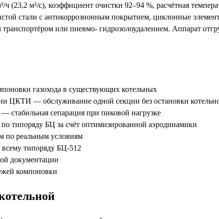
ч (23,2 м³/с), коэффициент очистки 92–94 %, расчётная темпера
истой стали с антикоррозионным покрытием, циклонные элемент
 транспортёром или пневмо- гидрозолоудалением. Аппарат отгр
поновки газохода в существующих котельных
ии ЦКТИ — обслуживание одной секции без остановки котельн
 — стабильная сепарация при пиковой нагрузке
по типоряду БЦ за счёт оптимизированной аэродинамики
ом по реальным условиям
 всему типоряду БЦ-512
ской документации
тежей компоновки
 котельной