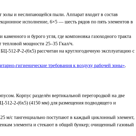
т золы и неслипающейся пыли. Аппарат входит в состав
ционное исполнение, 6×5 — шесть рядов по пять элементов в
 каменного и бурого угля, где компоновка газоходного тракта
ет тепловой мощности 25–35 Гкал/ч.
-512-Р-2-(6х5) рассчитан на круглогодичную эксплуатацию с
итарно-гигиенические требования к воздуху рабочей зоны»
.
усом. Корпус разделён вертикальной перегородкой на две
Ц-512-2-(6х5) (4150 мм) для размещения подводящего и
25 м/с тангенциально поступают в каждый циклонный элемент,
енкам элемента и стекают в общий бункер; очищенный газовый