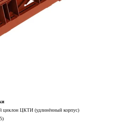
ки
й циклон ЦКТИ (удлинённый корпус)
5)