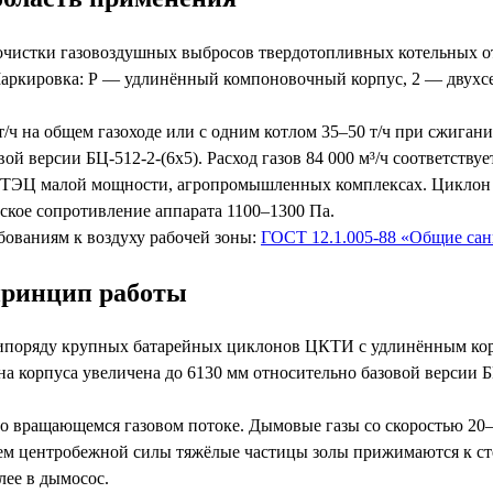
 очистки газовоздушных выбросов твердотопливных котельных о
ркировка: Р — удлинённый компоновочный корпус, 2 — двухсек
ч на общем газоходе или с одним котлом 35–50 т/ч при сжигании
й версии БЦ-512-2-(6х5). Расход газов 84 000 м³/ч соответству
ТЭЦ малой мощности, агропромышленных комплексах. Циклон БЦ
ское сопротивление аппарата 1100–1300 Па.
бованиям к воздуху рабочей зоны:
ГОСТ 12.1.005-88 «Общие сан
 принцип работы
типоряду крупных батарейных циклонов ЦКТИ с удлинённым корп
а корпуса увеличена до 6130 мм относительно базовой версии Б
 вращающемся газовом потоке. Дымовые газы со скоростью 20–
ем центробежной силы тяжёлые частицы золы прижимаются к ст
лее в дымосос.