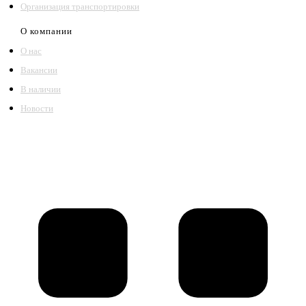
Организация транспортировки
О компании
О нас
Вакансии
В наличии
Новости
©2018 – 2026,
ООО Котельный завод «Сибкотломаш»
Согласие
Политика конфиденциальности