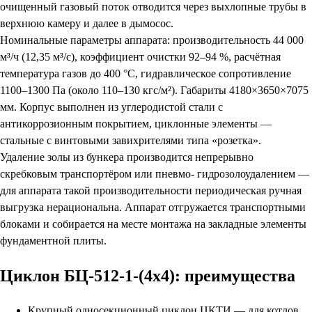
очищенный газовый поток отводится через выхлопные трубы в
верхнюю камеру и далее в дымосос.
Номинальные параметры аппарата: производительность 44 000
м³/ч (12,35 м³/с), коэффициент очистки 92–94 %, расчётная
температура газов до 400 °С, гидравлическое сопротивление
1100–1300 Па (около 110–130 кгс/м²). Габариты 4180×3650×7075
мм. Корпус выполнен из углеродистой стали с
антикоррозионным покрытием, циклонные элементы —
стальные с винтовыми завихрителями типа «розетка».
Удаление золы из бункера производится непрерывно
скребковым транспортёром или пневмо- гидрозолоудалением —
для аппарата такой производительности периодическая ручная
выгрузка нерациональна. Аппарат отгружается транспортными
блоками и собирается на месте монтажа на закладные элементы
фундаментной плиты.
Циклон БЦ-512-1-(4х4): преимущества
Крупный односекционный циклон ЦКТИ — для котлов