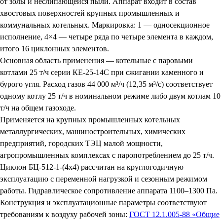
от золы и неслипающейся пыли. Аппарат входит в состав
хвостовых поверхностей крупных промышленных и
коммунальных котельных. Маркировка: 1 — односекционное
исполнение, 4×4 — четыре ряда по четыре элемента в каждом,
итого 16 циклонных элементов.
Основная область применения — котельные с паровыми
котлами 25 т/ч серии КЕ-25-14С при сжигании каменного и
бурого угля. Расход газов 44 000 м³/ч (12,35 м³/с) соответствует
одному котлу 25 т/ч в номинальном режиме либо двум котлам 10
т/ч на общем газоходе.
Применяется на крупных промышленных котельных
металлургических, машиностроительных, химических
предприятий, городских ТЭЦ малой мощности,
агропромышленных комплексах с паропотреблением до 25 т/ч.
Циклон БЦ-512-1-(4х4) рассчитан на круглогодичную
эксплуатацию с переменной нагрузкой и сезонным режимом
работы. Гидравлическое сопротивление аппарата 1100–1300 Па.
Конструкция и эксплуатационные параметры соответствуют
требованиям к воздуху рабочей зоны:
ГОСТ 12.1.005-88 «Общие