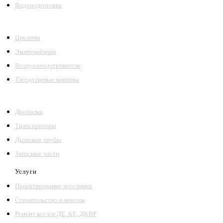
Водоподготовка
Циклоны
Экономайзеры
Воздухоподогреватели
Тягодутьевые машины
Дробилки
Транспортеры
Дымовые трубы
Запасные части
Услуги
Проектирование котельных
Строительство и монтаж
Ремонт котлов ДЕ, КЕ, ДКВР