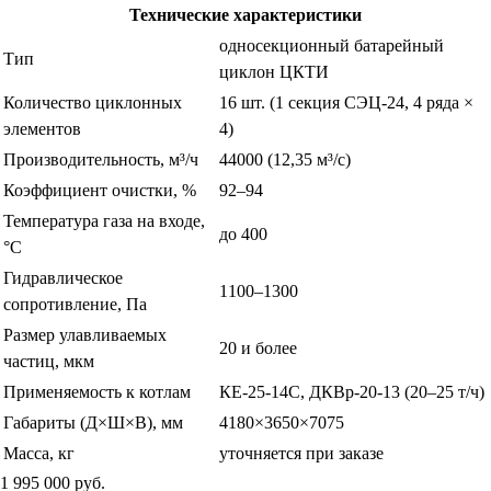
Технические характеристики
односекционный батарейный
Тип
циклон ЦКТИ
Количество циклонных
16 шт. (1 секция СЭЦ-24, 4 ряда ×
элементов
4)
Производительность, м³/ч
44000 (12,35 м³/с)
Коэффициент очистки, %
92–94
Температура газа на входе,
до 400
°С
Гидравлическое
1100–1300
сопротивление, Па
Размер улавливаемых
20 и более
частиц, мкм
Применяемость к котлам
КЕ-25-14С, ДКВр-20-13 (20–25 т/ч)
Габариты (Д×Ш×В), мм
4180×3650×7075
Масса, кг
уточняется при заказе
1 995 000
руб.