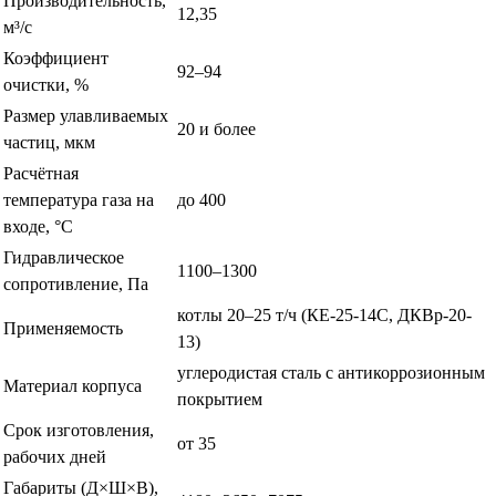
Производительность,
12,35
м³/с
Коэффициент
92–94
очистки, %
Размер улавливаемых
20 и более
частиц, мкм
Расчётная
температура газа на
до 400
входе, °С
Гидравлическое
1100–1300
сопротивление, Па
котлы 20–25 т/ч (КЕ-25-14С, ДКВр-20-
Применяемость
13)
углеродистая сталь с антикоррозионным
Материал корпуса
покрытием
Срок изготовления,
от 35
рабочих дней
Габариты (Д×Ш×В),