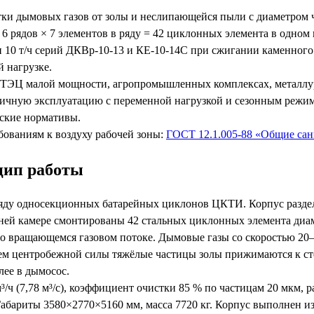
ки дымовых газов от золы и неслипающейся пыли с диаметром ч
рядов × 7 элементов в ряду = 42 циклонных элемента в одном 
 т/ч серий ДКВр-10-13 и КЕ-10-14С при сжигании каменного и бу
й нагрузке.
ТЭЦ малой мощности, агропромышленных комплексах, металлур
одичную эксплуатацию с переменной нагрузкой и сезонным режи
ские нормативы.
бованиям к воздуху рабочей зоны:
ГОСТ 12.1.005-88 «Общие сан
цип работы
ряду односекционных батарейных циклонов ЦКТИ. Корпус разде
ней камере смонтированы 42 стальных циклонных элемента диам
 вращающемся газовом потоке. Дымовые газы со скоростью 20–
ем центробежной силы тяжёлые частицы золы прижимаются к ст
лее в дымосос.
ч (7,78 м³/с), коэффициент очистки 85 % по частицам 20 мкм, р
Габариты 3580×2770×5160 мм, масса 7720 кг. Корпус выполнен и