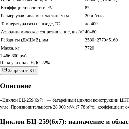
Коэффициент очистки, %
85
Размер улавливаемых частиц, мкм
20 и более
Температура газа на входе, °С
до 400
Аэродинамическое сопротивление, кгс/м²
40–60
Габариты (Д×Ш×В), мм
3580×2770×5160
Масса, кг
7720
1 466 800
руб.
Цена указана с НДС 22%
Запросить КП
Описание
«Циклон БЦ-259(6х7)» — батарейный циклон конструкции ЦКТИ 
угле. Производительность 28 000 м³/ч (7,78 м³/с), коэффициент о
Циклон БЦ-259(6х7): назначение и обла