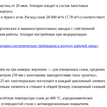
астиц от 20 мкм. Аппарат входит в состав хвостовых
корпусе.
рого угля. Расход газов 28 000 м³/ч (7,78 м³/с) соответствует
гических и машиностроительных заводах с собственной
мом работы. Аппарат востребован при модернизации
итарно-гигиенические требования к воздуху рабочей зоны»
.
лён на три камеры: верхнюю — для очищенных газов, среднюю
етром 259 мм с винтовыми завихрителями типа «розетка».
25 м/с тангенциально поступают в каждый циклонный элемент,
енкам элемента и стекают в общий бункер; очищенный газовый
асчётная температура газов до 400 °С, аэродинамическое
з углеродистой стали с антикоррозионным покрытием.