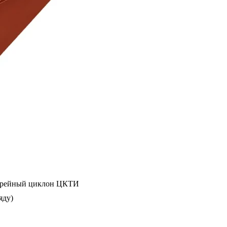
арейный циклон ЦКТИ
яду)