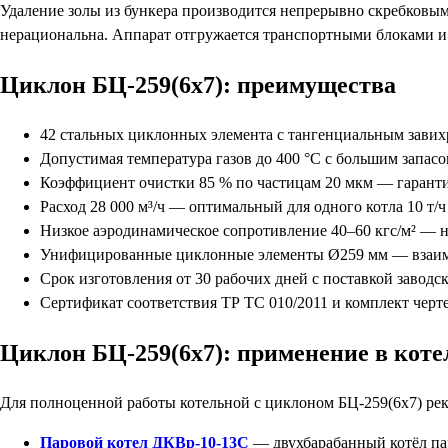
Удаление золы из бункера производится непрерывно скребковым
нерациональна. Аппарат отгружается транспортными блоками и
Циклон БЦ-259(6х7): преимущества
42 стальных циклонных элемента с тангенциальным завих
Допустимая температура газов до 400 °С с большим запас
Коэффициент очистки 85 % по частицам 20 мкм — гаран
Расход 28 000 м³/ч — оптимальный для одного котла 10 т
Низкое аэродинамическое сопротивление 40–60 кгс/м² — 
Унифицированные циклонные элементы Ø259 мм — взаим
Срок изготовления от 30 рабочих дней с поставкой завод
Сертификат соответствия ТР ТС 010/2011 и комплект чер
Циклон БЦ-259(6х7): применение в кот
Для полноценной работы котельной с циклоном БЦ-259(6х7) ре
Паровой котел ДКВр-10-13С
— двухбарабанный котёл па