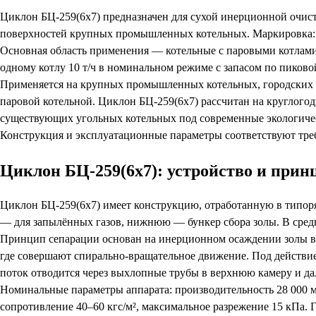
Циклон БЦ-259(6х7) предназначен для сухой инерционной очист
поверхностей крупных промышленных котельных. Маркировка: 6 
Основная область применения — котельные с паровыми котлами 10
одному котлу 10 т/ч в номинальном режиме с запасом по пиково
Применяется на крупных промышленных котельных, городских 
паровой котельной. Циклон БЦ-259(6х7) рассчитан на круглог
существующих угольных котельных под современные экологиче
Конструкция и эксплуатационные параметры соответствуют тре
Циклон БЦ-259(6х7): устройство и прин
Циклон БЦ-259(6х7) имеет конструкцию, отработанную в типо
— для запылённых газов, нижнюю — бункер сбора золы. В сред
Принцип сепарации основан на инерционном осаждении золы во
где совершают спирально-вращательное движение. Под действи
поток отводится через выхлопные трубы в верхнюю камеру и да
Номинальные параметры аппарата: производительность 28 000 м³/
сопротивление 40–60 кгс/м², максимальное разрежение 15 кПа. 