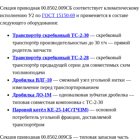
Секция приводная 00.8502.009СБ соответствует климатическому
исполнению У2 по
ГОСТ 15150-69
и применяется в составе
следующего оборудования:
Транспортёр скребковый ТС-2-30
— скребковый
транспортёр производительностью до 30 т/ч — прямой
родитель запчасти
Транспортёр скребковый ТС-2-28
— скребковый
транспортёр предыдущей серии для совместимых схем
топливоподачи
Дробилка ВДГ-10
— смежный узел угольной нитки —
измельчение перед транспортированием
Дробилка ДО-1М
— одновалковая зубчатая дробилка —
типовая совместная компоновка с ТС-2-30
Паровой котёл КЕ-25-14С(ТЧЗМ)
— основной
потребитель угольной фракции, доставляемой
транспортёром
Секция приводная 00.8502.009СБ — типовая запасная часть