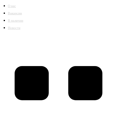
О нас
Вакансии
В наличии
Новости
©2018 – 2026,
ООО Котельный завод «Сибкотломаш»
Согласие
Политика конфиденциальности