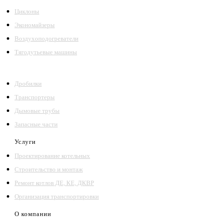
Циклоны
Экономайзеры
Воздухоподогреватели
Тягодутьевые машины
Дробилки
Транспортеры
Дымовые трубы
Запасные части
Услуги
Проектирование котельных
Строительство и монтаж
Ремонт котлов ДЕ, КЕ, ДКВР
Организация транспортировки
О компании