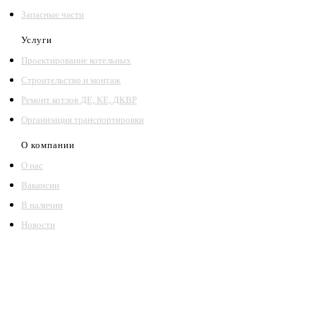
Запасные части
Услуги
Проектирование котельных
Строительство и монтаж
Ремонт котлов ДЕ, КЕ, ДКВР
Организация транспортировки
О компании
О нас
Вакансии
В наличии
Новости
©2018 – 2026,
ООО Котельный завод «Сибкотломаш»
Согласие
Политика конфиденциальности