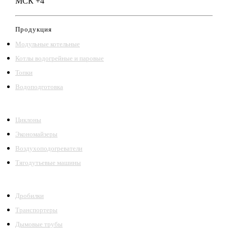
МСК +4
Продукция
Модульные котельные
Котлы водогрейные и паровые
Топки
Водоподготовка
Циклоны
Экономайзеры
Воздухоподогреватели
Тягодутьевые машины
Дробилки
Транспортеры
Дымовые трубы