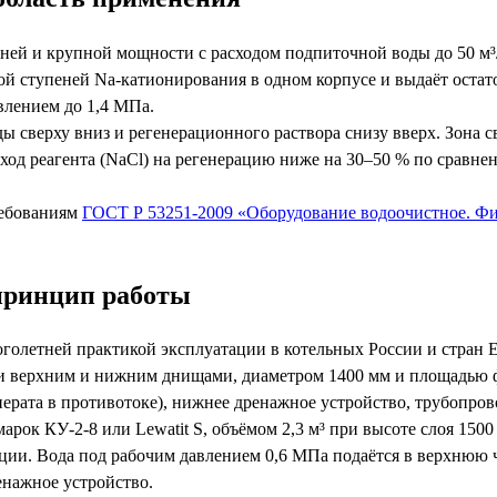
ней и крупной мощности с расходом подпиточной воды до 50 м³
й ступеней Na-катионирования в одном корпусе и выдаёт остаточ
влением до 1,4 МПа.
 сверху вниз и регенерационного раствора снизу вверх. Зона 
сход реагента (NaCl) на регенерацию ниже на 30–50 % по срав
ребованиям
ГОСТ Р 53251-2009 «Оборудование водоочистное. Ф
 принцип работы
голетней практикой эксплуатации в котельных России и стран
верхним и нижним днищами, диаметром 1400 мм и площадью филь
нерата в противотоке), нижнее дренажное устройство, трубопров
рок КУ-2-8 или Lewatit S, объёмом 2,3 м³ при высоте слоя 150
ии. Вода под рабочим давлением 0,6 МПа подаётся в верхнюю ча
енажное устройство.