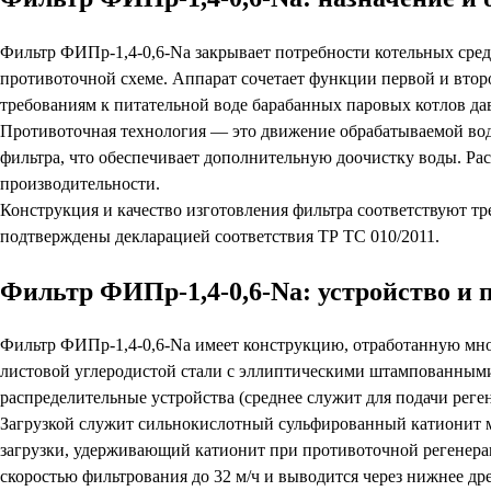
Фильтр ФИПр-1,4-0,6-Na закрывает потребности котельных сред
противоточной схеме. Аппарат сочетает функции первой и второ
требованиям к питательной воде барабанных паровых котлов да
Противоточная технология — это движение обрабатываемой воды
фильтра, что обеспечивает дополнительную доочистку воды. Ра
производительности.
Конструкция и качество изготовления фильтра соответствуют т
подтверждены декларацией соответствия ТР ТС 010/2011.
Фильтр ФИПр-1,4-0,6-Na: устройство и
Фильтр ФИПр-1,4-0,6-Na имеет конструкцию, отработанную мно
листовой углеродистой стали с эллиптическими штампованными 
распределительные устройства (среднее служит для подачи реге
Загрузкой служит сильнокислотный сульфированный катионит ма
загрузки, удерживающий катионит при противоточной регенерац
скоростью фильтрования до 32 м/ч и выводится через нижнее др