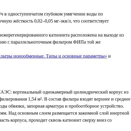
/ч в одноступенчатом глубоком умягчении воды по
ную жёсткость 0,02–0,05 мг-экв/л, что соответствует
свежерегенерированного катионита расположена на выходе из
нению с параллельноточным фильтром ФИПа той же
ильтры ионообменные. Типы и основные параметры»
и
 ЕАЭС: вертикальный однокамерный цилиндрический корпус из
трования 1,54 м². В состав фильтра входят верхнее и среднее
оды обвязки, запорная арматура и пробоотборное устройство.
0 мм. Над основным слоем размещается зажимной слой инертной
сть корпуса, проходит сквозь катионит сверху вниз со