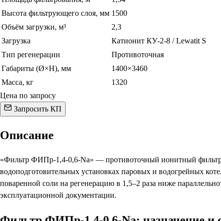
Высота фильтрующего слоя, мм
1500
Объём загрузки, м³
2,3
Загрузка
Катионит КУ-2-8 / Lewatit S
Тип регенерации
Противоточная
Габариты (Ø×H), мм
1400×3460
Масса, кг
1320
Цена по запросу
Запросить КП
Описание
«Фильтр ФИПр-1,4-0,6-Na» — противоточный ионитный фильтр N
водоподготовительных установках паровых и водогрейных коте
поваренной соли на регенерацию в 1,5–2 раза ниже параллельн
эксплуатационной документации.
Фильтр ФИПр-1,4-0,6-Na: назначение и 