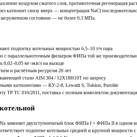
рыхление воздухом сжатого слоя, противоточная регенерация ра
рез катионит снизу вверх — концентрация NaCl последовательно
в загруженном состоянии — не более 0,3 МПа.
а
ывают подпитку котельных мощностью 6,5–10 т/ч пара
нию с параллельноточным фильтром ФИПа той же производительн
 0,02–0,05 мг-экв/л на выходе
ием и расчётным ресурсом 20 лет
жавеющей стали AISI 304 / 12Х18Н10Т по запросу
и катионитами — КУ-2-8, Lewatit S, Tulsion, Purolite
нту ТР ТС 010/2011, поставка с полным комплектом документац
 котельной
Na заменяет двухступенчатый блок ФИПа I + ФИПа II в одном ко
ответствует подпитке котельных средней и крупной мощности с п