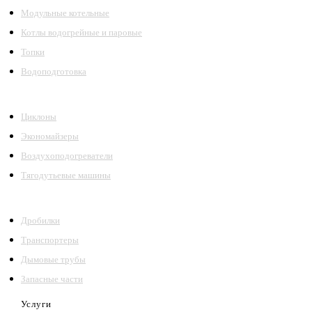
Модульные котельные
Котлы водогрейные и паровые
Топки
Водоподготовка
Циклоны
Экономайзеры
Воздухоподогреватели
Тягодутьевые машины
Дробилки
Транспортеры
Дымовые трубы
Запасные части
Услуги