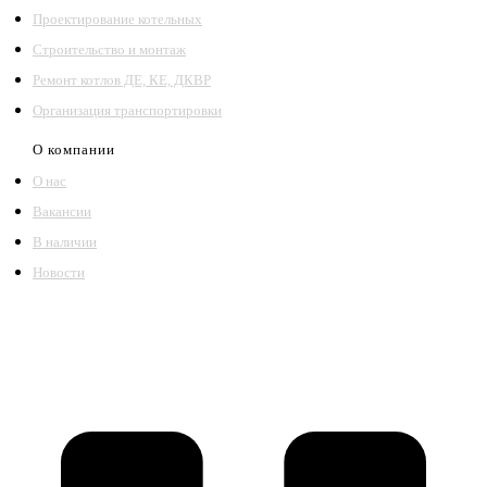
Проектирование котельных
Строительство и монтаж
Ремонт котлов ДЕ, КЕ, ДКВР
Организация транспортировки
О компании
О нас
Вакансии
В наличии
Новости
©2018 – 2026,
ООО Котельный завод «Сибкотломаш»
Согласие
Политика конфиденциальности