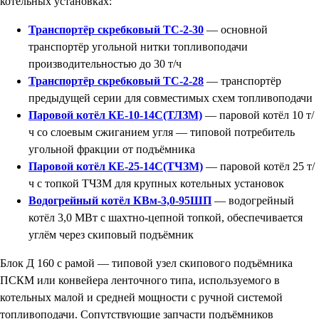
котельных установках:
Транспортёр скребковый ТС-2-30
— основной
транспортёр угольной нитки топливоподачи
производительностью до 30 т/ч
Транспортёр скребковый ТС-2-28
— транспортёр
предыдущей серии для совместимых схем топливоподачи
Паровой котёл КЕ-10-14С(ТЛЗМ)
— паровой котёл 10 т/
ч со слоевым сжиганием угля — типовой потребитель
угольной фракции от подъёмника
Паровой котёл КЕ-25-14С(ТЧЗМ)
— паровой котёл 25 т/
ч с топкой ТЧЗМ для крупных котельных установок
Водогрейный котёл КВм-3,0-95ШП
— водогрейный
котёл 3,0 МВт с шахтно-цепной топкой, обеспечивается
углём через скиповый подъёмник
Блок Д 160 с рамой — типовой узел скипового подъёмника
ПСКМ или конвейера ленточного типа, используемого в
котельных малой и средней мощности с ручной системой
топливоподачи. Сопутствующие запчасти подъёмников