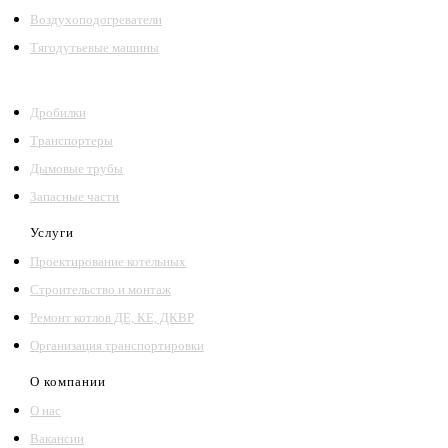
Воздухоподогреватели
Тягодутьевые машины
Дробилки
Транспортеры
Дымовые трубы
Запасные части
Услуги
Проектирование котельных
Строительство и монтаж
Ремонт котлов ДЕ, КЕ, ДКВР
Организация транспортировки
О компании
О нас
Вакансии