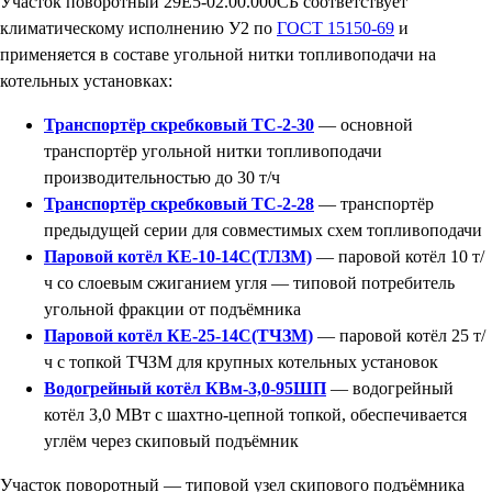
Участок поворотный 29Е5-02.00.000СБ соответствует
климатическому исполнению У2 по
ГОСТ 15150-69
и
применяется в составе угольной нитки топливоподачи на
котельных установках:
Транспортёр скребковый ТС-2-30
— основной
транспортёр угольной нитки топливоподачи
производительностью до 30 т/ч
Транспортёр скребковый ТС-2-28
— транспортёр
предыдущей серии для совместимых схем топливоподачи
Паровой котёл КЕ-10-14С(ТЛЗМ)
— паровой котёл 10 т/
ч со слоевым сжиганием угля — типовой потребитель
угольной фракции от подъёмника
Паровой котёл КЕ-25-14С(ТЧЗМ)
— паровой котёл 25 т/
ч с топкой ТЧЗМ для крупных котельных установок
Водогрейный котёл КВм-3,0-95ШП
— водогрейный
котёл 3,0 МВт с шахтно-цепной топкой, обеспечивается
углём через скиповый подъёмник
Участок поворотный — типовой узел скипового подъёмника