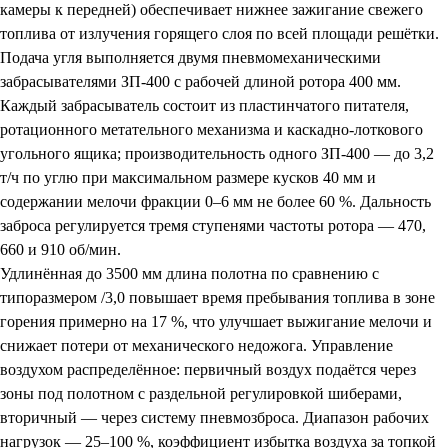
камеры к передней) обеспечивает нижнее зажигание свежего
топлива от излучения горящего слоя по всей площади решётки.
Подача угля выполняется двумя пневмомеханическими
забрасывателями ЗП-400 с рабочей длиной ротора 400 мм.
Каждый забрасыватель состоит из пластинчатого питателя,
ротационного метательного механизма и каскадно-лоткового
угольного ящика; производительность одного ЗП-400 — до 3,2
т/ч по углю при максимальном размере кусков 40 мм и
содержании мелочи фракции 0–6 мм не более 60 %. Дальность
заброса регулируется тремя ступенями частоты ротора — 470,
660 и 910 об/мин.
Удлинённая до 3500 мм длина полотна по сравнению с
типоразмером /3,0 повышает время пребывания топлива в зоне
горения примерно на 17 %, что улучшает выжигание мелочи и
снижает потери от механического недожога. Управление
воздухом распределённое: первичный воздух подаётся через
зоны под полотном с раздельной регулировкой шиберами,
вторичный — через систему пневмозброса. Диапазон рабочих
нагрузок — 25–100 %, коэффициент избытка воздуха за топкой