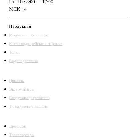
Пн–Пт: 8:00 — 17:00
МСК +4
Продукция
Модульные котельные
Котлы водогрейные и паровые
Топки
Водоподготовка
Циклоны
Экономайзеры
Воздухоподогреватели
Тягодутьевые машины
Дробилки
Транспортеры