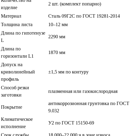
Количество на
2 шт. (комплект попарно)
изделие
Материал
Сталь 09Г2С по ГОСТ 19281-2014
Толщина листа
10–12 мм
Длина по гипотенузе
2290 мм
L
Длина по
1870 мм
горизонтали L1
Допуск на
криволинейный
±1,5 мм по контуру
профиль
Способ резки
плазменная или газокислородная
заготовки
антикоррозионная грунтовка по ГОСТ
Покрытие
9.032
Климатическое
У2 по ГОСТ 15150-69
исполнение
Срок службы
18 000–22 000 ч в зоне износа