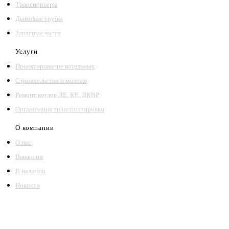
Транспортеры
Дымовые трубы
Запасные части
Услуги
Проектирование котельных
Строительство и монтаж
Ремонт котлов ДЕ, КЕ, ДКВР
Организация транспортировки
О компании
О нас
Вакансии
В наличии
Новости
©2018 – 2026,
ООО Котельный завод «Сибкотломаш»
Согласие
Политика конфиденциальности