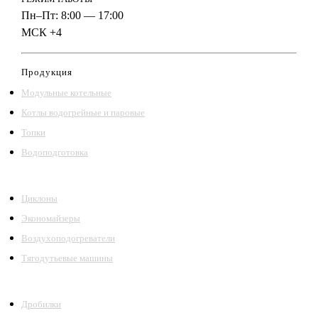
Пн–Пт: 8:00 — 17:00
МСК +4
Продукция
Модульные котельные
Котлы водогрейные и паровые
Топки
Водоподготовка
Циклоны
Экономайзеры
Воздухоподогреватели
Тягодутьевые машины
Дробилки