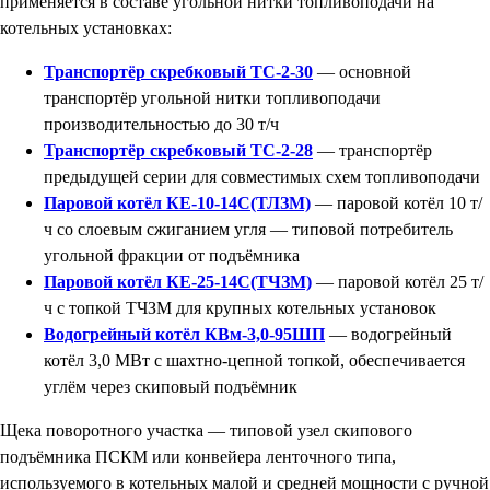
применяется в составе угольной нитки топливоподачи на
котельных установках:
Транспортёр скребковый ТС-2-30
— основной
транспортёр угольной нитки топливоподачи
производительностью до 30 т/ч
Транспортёр скребковый ТС-2-28
— транспортёр
предыдущей серии для совместимых схем топливоподачи
Паровой котёл КЕ-10-14С(ТЛЗМ)
— паровой котёл 10 т/
ч со слоевым сжиганием угля — типовой потребитель
угольной фракции от подъёмника
Паровой котёл КЕ-25-14С(ТЧЗМ)
— паровой котёл 25 т/
ч с топкой ТЧЗМ для крупных котельных установок
Водогрейный котёл КВм-3,0-95ШП
— водогрейный
котёл 3,0 МВт с шахтно-цепной топкой, обеспечивается
углём через скиповый подъёмник
Щека поворотного участка — типовой узел скипового
подъёмника ПСКМ или конвейера ленточного типа,
используемого в котельных малой и средней мощности с ручной