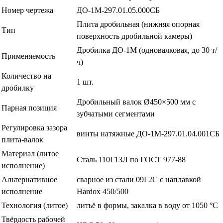
Номер чертежа
ДО-1М-297.01.05.000СБ
Плита дробильная (нижняя опорная
Тип
поверхность дробильной камеры)
Дробилка ДО-1М (одновалковая, до 30 т/
Применяемость
ч)
Количество на
1 шт.
дробилку
Дробильный валок Ø450×500 мм с
Парная позиция
зубчатыми сегментами
Регулировка зазора
винты натяжные ДО-1М-297.01.04.001СБ
плита-валок
Материал (литое
Сталь 110Г13Л по ГОСТ 977-88
исполнение)
Альтернативное
сварное из стали 09Г2С с наплавкой
исполнение
Hardox 450/500
Технология (литое)
литьё в формы, закалка в воду от 1050 °C
Твёрдость рабочей