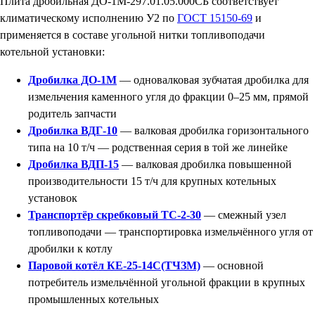
Плита дробильная ДО-1М-297.01.05.000СБ соответствует
климатическому исполнению У2 по
ГОСТ 15150-69
и
применяется в составе угольной нитки топливоподачи
котельной установки:
Дробилка ДО-1М
— одновалковая зубчатая дробилка для
измельчения каменного угля до фракции 0–25 мм, прямой
родитель запчасти
Дробилка ВДГ-10
— валковая дробилка горизонтального
типа на 10 т/ч — родственная серия в той же линейке
Дробилка ВДП-15
— валковая дробилка повышенной
производительности 15 т/ч для крупных котельных
установок
Транспортёр скребковый ТС-2-30
— смежный узел
топливоподачи — транспортировка измельчённого угля от
дробилки к котлу
Паровой котёл КЕ-25-14С(ТЧЗМ)
— основной
потребитель измельчённой угольной фракции в крупных
промышленных котельных