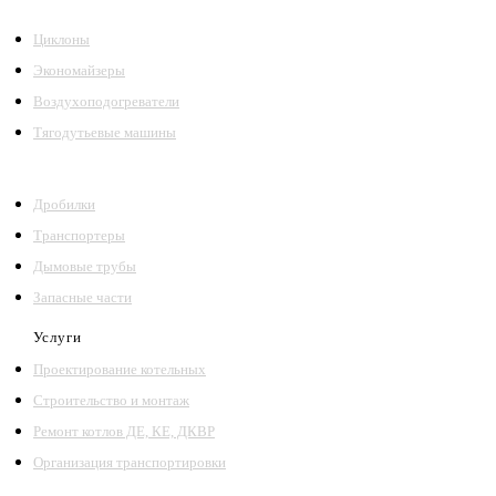
Циклоны
Экономайзеры
Воздухоподогреватели
Тягодутьевые машины
Дробилки
Транспортеры
Дымовые трубы
Запасные части
Услуги
Проектирование котельных
Строительство и монтаж
Ремонт котлов ДЕ, КЕ, ДКВР
Организация транспортировки