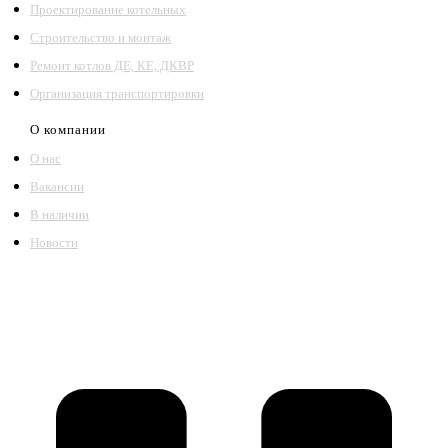
Проектирование котельных
Строительство и монтаж
Ремонт котлов ДЕ, КЕ, ДКВР
Организация транспортировки
О компании
О нас
Вакансии
В наличии
Новости
©2018 – 2026,
ООО Котельный завод «Сибкотломаш»
Согласие
Политика конфиденциальности