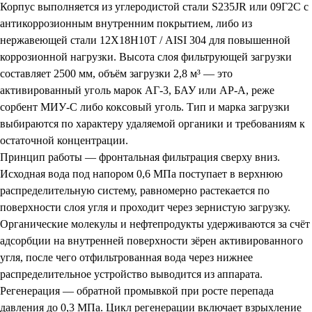
Корпус выполняется из углеродистой стали S235JR или 09Г2С с
антикоррозионным внутренним покрытием, либо из
нержавеющей стали 12Х18Н10Т / AISI 304 для повышенной
коррозионной нагрузки. Высота слоя фильтрующей загрузки
составляет 2500 мм, объём загрузки 2,8 м³ — это
активированный уголь марок АГ-3, БАУ или АР-А, реже
сорбент МИУ-С либо коксовый уголь. Тип и марка загрузки
выбираются по характеру удаляемой органики и требованиям к
остаточной концентрации.
Принцип работы — фронтальная фильтрация сверху вниз.
Исходная вода под напором 0,6 МПа поступает в верхнюю
распределительную систему, равномерно растекается по
поверхности слоя угля и проходит через зернистую загрузку.
Органические молекулы и нефтепродукты удерживаются за счёт
адсорбции на внутренней поверхности зёрен активированного
угля, после чего отфильтрованная вода через нижнее
распределительное устройство выводится из аппарата.
Регенерация — обратной промывкой при росте перепада
давления до 0,3 МПа. Цикл регенерации включает взрыхление