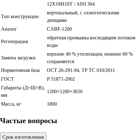
12Х18Н10Т / AISI 304
вертикальный, с эллиптическими
Тип конструкции
днищами
Аналог
CABF-1200
обратная промывка восходящим потоком
Регенерация
воды
верхние 40 % утилизация, нижние 60 %
Замена загрузки
сохраняются
Нормативная база
ОСТ 26-291-94, ТР ТС 010/2011
ГОСТ
Р 51871-2002
Габариты (Д×Ш×В),
1200×1200×3650
мм
Масса, кг
1800
Частые вопросы
Срок изготовления