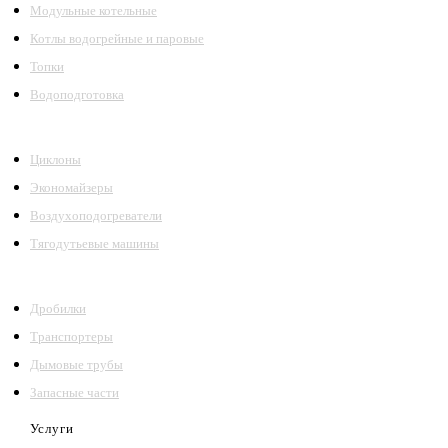
Модульные котельные
Котлы водогрейные и паровые
Топки
Водоподготовка
Циклоны
Экономайзеры
Воздухоподогреватели
Тягодутьевые машины
Дробилки
Транспортеры
Дымовые трубы
Запасные части
Услуги