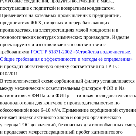
гумусовые соединения, продукты коагуляции и масла,
поступающие с подпиткой и возвратным конденсатом.
Применяется на котельных промышленных предприятий,
предприятиях ЖКХ, пищевых и перерабатывающих
производствах, на электростанциях малой мощности и в
технологических контурах химических производств. Изделие
проектируется и изготавливается в соответствии с
требованиями
ГОСТ Р 51871-2002 «Устройства водоочистные.
Общие требования к эффективности и методы её определения»
и проходит обязательную оценку соответствия по ТР ТС
010/2011.
В технологической схеме сорбционный фильтр устанавливается
между механическим осветлительным фильтром ФОВ и Na-
катионитовым ФИПа или ФИПр — типовая последовательность
водоподготовки для контуров с производительностью по
обессоленной воде 6–10 м³/ч. Применение сорбционной ступени
снижает индекс активного хлора и общего органического
углерода TOC до значений, безопасных для ионообменных смол,
и продлевает межрегенерационный пробег катионитового