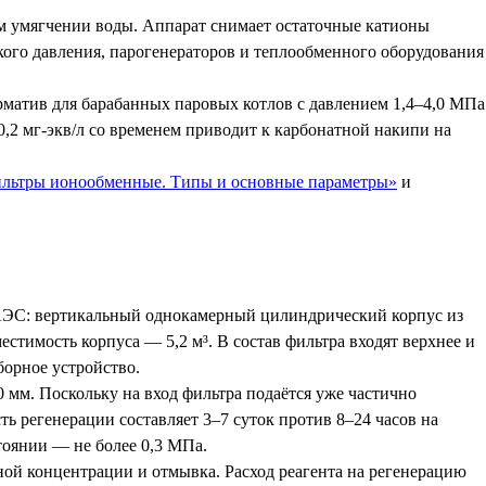
ом умягчении воды. Аппарат снимает остаточные катионы
кого давления, парогенераторов и теплообменного оборудования
рматив для барабанных паровых котлов с давлением 1,4–4,0 МПа
0,2 мг-экв/л со временем приводит к карбонатной накипи на
ильтры ионообменные. Типы и основные параметры»
и
ЕАЭС: вертикальный однокамерный цилиндрический корпус из
имость корпуса — 5,2 м³. В состав фильтра входят верхнее и
борное устройство.
 мм. Поскольку на вход фильтра подаётся уже частично
ь регенерации составляет 3–7 суток против 8–24 часов на
тоянии — не более 0,3 МПа.
ной концентрации и отмывка. Расход реагента на регенерацию