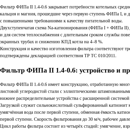
Фильтр ФИПа II 1.4-0.6 закрывает потребности котельных сред
кальция и магния, прошедшие через первую ступень ФИПа I, и д
с повышенными требованиями к качеству питательной воды.
Двухступенчатая схема Na-катионирования (ФИПа I + ФИПа II) д
и для систем теплоснабжения с длительным сроком службы повер
экранных трубах и снижению КПД котла на 4–8 %.
Конструкция и качество изготовления фильтра соответствуют т
подтверждены декларацией соответствия ТР ТС 010/2011.
Фильтр ФИПа II 1.4-0.6: устройство и 
Фильтр ФИПа II 1.4-0.6 имеет конструкцию, отработанную мно
листовой углеродистой стали с эллиптическими штампованными 
нижнее распределительные устройства с расширенной системой 
Загрузкой служит сильнокислотный сульфированный катионит мар
умягчённая вода после первой ступени, обменная ёмкость катио
первой ступени. Скорость фильтрования до 30 м/ч, рабочее дав
Цикл работы фильтра состоит из четырёх стадий: умягчение, вз