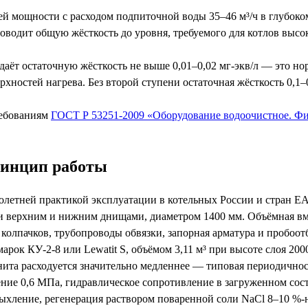
ней мощности с расходом подпиточной воды 35–46 м³/ч в глубок
оводит общую жёсткость до уровня, требуемого для котлов высо
аёт остаточную жёсткость не выше 0,01–0,02 мг-экв/л — это но
хностей нагрева. Без второй ступени остаточная жёсткость 0,1–
ребованиям
ГОСТ Р 53251-2009 «Оборудование водоочистное. Ф
принцип работы
голетней практикой эксплуатации в котельных России и стран 
верхним и нижним днищами, диаметром 1400 мм. Объёмная вмест
колпачков, трубопроводы обвязки, запорная арматура и пробоот
ок КУ-2-8 или Lewatit S, объёмом 3,11 м³ при высоте слоя 2000
нита расходуется значительно медленнее — типовая периодичност
ление 0,6 МПа, гидравлическое сопротивление в загруженном сос
рыхление, регенерация раствором поваренной соли NaCl 8–10 %-