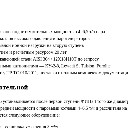
рывают подпитку котельных мощностью 4–6,5 т/ч пара
 котлов высокого давления и парогенераторов
малой ионной нагрузки на вторую ступень
ием и расчётным ресурсом 20 лет
жавеющей стали AISI 304 / 12Х18Н10Т по запросу
и катионитами — КУ-2-8, Lewatit S, Tulsion, Purolite
нту ТР ТС 010/2011, поставка с полным комплектом документац
котельной
.6 устанавливается после первой ступени ФИПа I того же диаме
средней мощности с паровыми котлами 4–6,5 т/ч и рассчитана на
ется следующее оборудование:
 установка умягчения 3 м³/ч