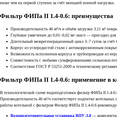
ниже чем на первой ступени за счёт меньшей ионной нагрузки.
Фильтр ФИПа II 1.4-0.6: преимущества
Производительность 46 м³/ч и объём загрузки 3,11 м³ пок
Глубокое умягчение до 0,01–0,02 мг-экв/л — пригодно для
Длительный межрегенерационный цикл 3–7 суток за счёт 
Корпус из углеродистой стали с антикоррозионным покрыт
Возможность исполнения корпуса и трубопроводов из нер
Совместимость с любыми сульфированными сильнокислотным
Соответствие ГОСТ Р 53251-2009 и техническому регламе
Фильтр ФИПа II 1.4-0.6: применение в 
В технологической схеме водоподготовки фильтр ФИПа II 1.4-0
Производительность 46 м³/ч соответствует подпитке котельных 
работы котельной с фильтром Фильтр ФИПа II 1.4-0.6 рекоменду
Водоподготовительная установка ВПУ-3.0
— комплектная