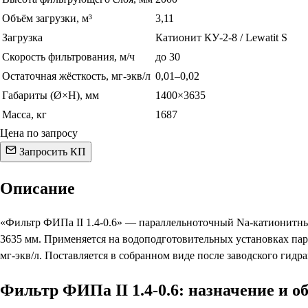
Объём загрузки, м³
3,11
Загрузка
Катионит КУ-2-8 / Lewatit S
Скорость фильтрования, м/ч
до 30
Остаточная жёсткость, мг-экв/л
0,01–0,02
Габариты (Ø×H), мм
1400×3635
Масса, кг
1687
Цена по запросу
Запросить КП
Описание
«Фильтр ФИПа II 1.4-0.6» — параллельноточный Na-катионитный
3635 мм. Применяется на водоподготовительных установках па
мг-экв/л. Поставляется в собранном виде после заводского ги
Фильтр ФИПа II 1.4-0.6: назначение и 