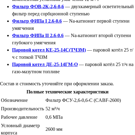
Фильтр ФОВ-2К-2,6-0,6
— двухкамерный осветительный
фильтр перед сорбционной ступенью
Фильтр ФИПа I 2.6-0.6
— Na-катионит первой ступени
умягчения
Фильтр ФИПа II 2.6-0.6
— Na-катионит второй ступени
глубокого умягчения
Паровой котел КЕ-25-14С(ТЧЗМ)
— паровой котёл 25 т/
ч с топкой ТЧЗМ
Паровой котел ДЕ-25-14ГМ-О
— паровой котёл 25 т/ч на
газо-мазутном топливе
Состав и стоимость уточняйте при оформлении заказа.
Полные технические характеристики
Обозначение
Фильтр ФСУ-2,6-0,6-С (CABF-2600)
Производительность
52 м³/ч
Рабочее давление
0,6 МПа
Условный диаметр
2600 мм
корпуса