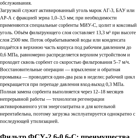
обслуживания.
Загрузкой служит активированный уголь марок АГ-3, БАУ или
АР-А с фракцией зерна 1,0–3,5 мм; при необходимости
применяются специальные сорбенты МИУ-С, цолит и коксовый
уголь. Объём фильтрующего слоя составляет 13,3 м³ при высоте
слоя 2500 мм. Поток обрабатываемой воды или конденсата
подаётся в верхнюю часть корпуса под рабочим давлением до
0,6 МПа, равномерно распределяется верхним устройством и
проходит сквозь сорбент со скоростью фильтрования 5–7 м/ч.
Восстановительные операции — взрыхление и обратная
промывка — проводятся один-два раза в неделю; рабочий цикл
прекращается при перепаде давления вход-выход 0,3 МПа.
Полная замена сорбента выполняется через 12–18 месяцев
непрерывной работы — технология регенерации
активированного угля энергозатратна и для котельной
нерентабельна, поэтому загрузка эксплуатируется однократно с
последующей утилизацией.
Фильтр ФСУ-2,6-0,6-С: преимущества