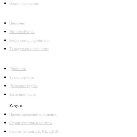
Водоподготовка
Циклоны
Экономайзеры
Воздухоподогреватели
Тягодутьевые машины
Дробилки
Транспортеры
Дымовые трубы
Запасные части
Услуги
Проектирование котельных
Строительство и монтаж
Ремонт котлов ДЕ, КЕ, ДКВР