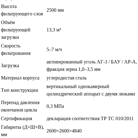
Высота
2500 мм
фильтрующего слоя
Объём
фильтрующей
13,3 м³
загрузки
Скорость
5–7 м/ч
фильтрования
активированный уголь АГ-3 / БАУ / АР-А,
Загрузка
фракция зерна 1,0–3,5 мм
Материал корпуса
углеродистая сталь
вертикальный однокамерный
Тип конструкции
цилиндрический аппарат с двумя люками
Перепад давления
0,3 МПа
окончания цикла
Сертификация
декларация соответствия ТР ТС 010/2011
Габариты (Д×Ш×В),
2600×2600×4840
мм