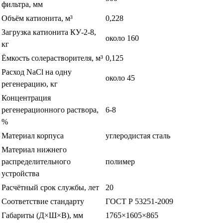
фильтра, мм
Объём катионита, м³
0,228
Загрузка катионита КУ-2-8,
около 160
кг
Ёмкость солерастворителя, м³
0,125
Расход NaCl на одну
около 45
регенерацию, кг
Концентрация
регенерационного раствора,
6-8
%
Материал корпуса
углеродистая сталь
Материал нижнего
распределительного
полимер
устройства
Расчётный срок службы, лет
20
Соответствие стандарту
ГОСТ Р 53251-2009
Габариты (Д×Ш×В), мм
1765×1605×865