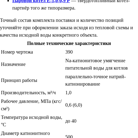
Паровой котёл Е-1,0-0,9 Р
— твердотопливный котёл-
партнёр того же типоразмера.
Точный состав комплекта поставки и количество позиций
уточняйте при оформлении заказа исходя из тепловой схемы и
качества исходной воды конкретного объекта.
Полные технические характеристики
Номер чертежа
390
Na-катионитовое умягчение
Назначение
питательной воды для котлов
параллельно-точное натрий-
Принцип работы
катионирование
Производительность, м³/ч
1,0
Рабочее давление, МПа (кгс/
0,6 (6,0)
см²)
Температура исходной воды,
до 40
°С
Диаметр катионитного
500