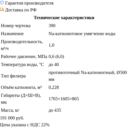
Гарантия производителя
Доставка по РФ
Технические характеристики
Номер чертежа
390
Назначение
Na-катионитовое умягчение воды
Производительность,
1,0
м³/ч
Рабочее давление, МПа
0,6 (6,0)
Температура воды, °С
до 40
противоточный Na-катионитный, Ø500
Тип фильтра
мм
Объём катионита, м³
0,228
Габариты (Д×Ш×В),
1765×1605×865
мм
Масса, кг
до 435
191 000
руб.
Цена указана с НДС 22%