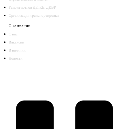
Ремонт котлов ДЕ, КЕ, ДКВР
Организация транспортировки
О компании
О нас
Вакансии
В наличии
Новости
©2018 – 2026,
ООО Котельный завод «Сибкотломаш»
Согласие
Политика конфиденциальности