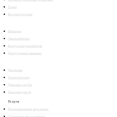
Топки
Водоподготовка
Циклоны
Экономайзеры
Воздухоподогреватели
Тягодутьевые машины
Дробилки
Транспортеры
Дымовые трубы
Запасные части
Услуги
Проектирование котельных
Строительство и монтаж