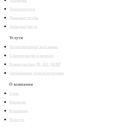
Дробилки
Транспортеры
Дымовые трубы
Запасные части
Услуги
Проектирование котельных
Строительство и монтаж
Ремонт котлов ДЕ, КЕ, ДКВР
Организация транспортировки
О компании
О нас
Вакансии
В наличии
Новости
©2018 – 2026,
ООО Котельный завод «Сибкотломаш»
Согласие
Политика конфиденциальности