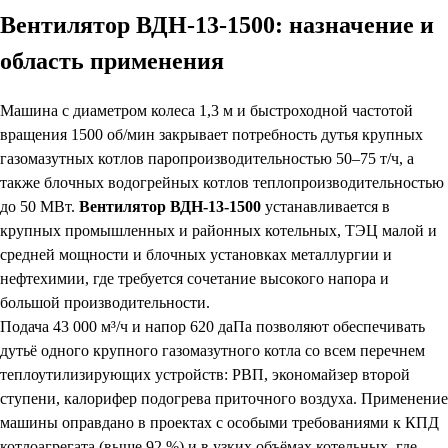
Вентилятор ВДН-13-1500: назначение и
область применения
Машина с диаметром колеса 1,3 м и быстроходной частотой
вращения 1500 об/мин закрывает потребность дутья крупных
газомазутных котлов паропроизводительностью 50–75 т/ч, а
также блочных водогрейных котлов теплопроизводительностью
до 50 МВт.
Вентилятор ВДН-13-1500
устанавливается в
крупных промышленных и районных котельных, ТЭЦ малой и
средней мощности и блочных установках металлургии и
нефтехимии, где требуется сочетание высокого напора и
большой производительности.
Подача 43 000 м³/ч и напор 620 даПа позволяют обеспечивать
дутьё одного крупного газомазутного котла со всем перечнем
теплоутилизирующих устройств: РВП, экономайзер второй
ступени, калорифер подогрева приточного воздуха. Применение
машины оправдано в проектах с особыми требованиями к КПД
котлоагрегата (выше 92 %) и в узких объёмах котельных, где