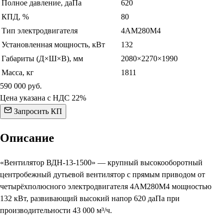
Полное давление, даПа
620
КПД, %
80
Тип электродвигателя
4АМ280М4
Установленная мощность, кВт
132
Габариты (Д×Ш×В), мм
2080×2270×1990
Масса, кг
1811
590 000
руб.
Цена указана с НДС 22%
Запросить КП
Описание
«Вентилятор ВДН-13-1500» — крупный высокооборотный
центробежный дутьевой вентилятор с прямым приводом от
четырёхполюсного электродвигателя 4АМ280М4 мощностью
132 кВт, развивающий высокий напор 620 даПа при
производительности 43 000 м³/ч.