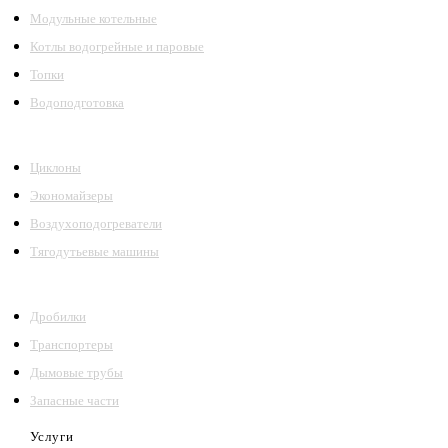
Модульные котельные
Котлы водогрейные и паровые
Топки
Водоподготовка
Циклоны
Экономайзеры
Воздухоподогреватели
Тягодутьевые машины
Дробилки
Транспортеры
Дымовые трубы
Запасные части
Услуги