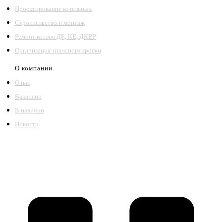
Проектирование котельных
Строительство и монтаж
Ремонт котлов ДЕ, КЕ, ДКВР
Организация транспортировки
О компании
О нас
Вакансии
В наличии
Новости
©2018 – 2026,
ООО Котельный завод «Сибкотломаш»
Согласие
Политика конфиденциальности