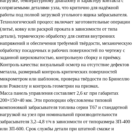
нагрузке, температурному диапазону и характеру контакта с
сопрягаемыми деталями узла, что критично для надёжной
работы под полной загрузкой угольного ящика забрасывателя.
Технологический процесс включает заготовительные операции
(литьё, ковку или раскрой проката в зависимости от типа
детали), термическую обработку для снятия внутренних
напряжений и обеспечения требуемой твёрдости, механическую
обработку посадочных и рабочих поверхностей по чертежу с
заданной шероховатостью, контрольную сборку и приёмку.
Контроль качества: визуальный осмотр на отсутствие дефектов
металла, размерный контроль критических поверхностей
микрометром или шаблоном, проверка твёрдости по Бринеллю
или Роквеллу и контроль геометрии на призмах.
Масса панель управления составляет 2,6 кг при габаритах
200×150×40 мм. Эти пропорции обусловлены типовой
компоновкой забрасывателя топлива серии Т67 и стандартной
нагрузкой на узел при номинальной производительности
забрасывателя 3,2–4,8 т/ч в зависимости от типоразмера ЗП-400
или ЗП-600. Срок службы детали при штатной смазке и