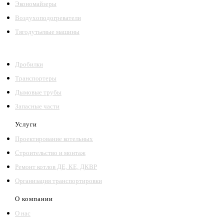
Экономайзеры
Воздухоподогреватели
Тягодутьевые машины
Дробилки
Транспортеры
Дымовые трубы
Запасные части
Услуги
Проектирование котельных
Строительство и монтаж
Ремонт котлов ДЕ, КЕ, ДКВР
Организация транспортировки
О компании
О нас