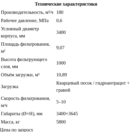
Технические характеристики
Производительность, м³/ч
180
Рабочее давление, МПа
0,6
Условный диаметр
3400
корпуса, мм
Площадь фильтрования,
9,07
м²
Высота фильтрующего
1000
слоя, мм
Объём загрузки, м³
10,89
Кварцевый песок / гидроантрацит +
Загрузка
гравий
Скорость фильтрования,
5–10
м/ч
Габариты (Ø×H), мм
3400×3645
Масса, кг
5800
Цена по запросу