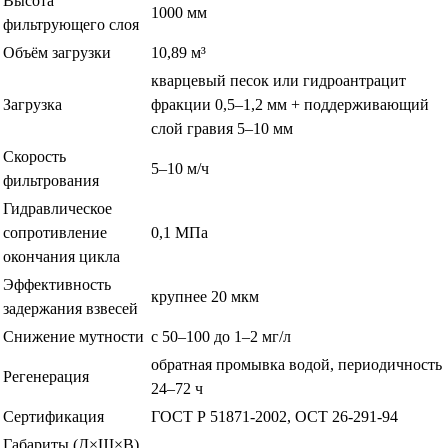
Высота
1000 мм
фильтрующего слоя
Объём загрузки
10,89 м³
кварцевый песок или гидроантрацит
Загрузка
фракции 0,5–1,2 мм + поддерживающий
слой гравия 5–10 мм
Скорость
5–10 м/ч
фильтрования
Гидравлическое
сопротивление
0,1 МПа
окончания цикла
Эффективность
крупнее 20 мкм
задержания взвесей
Снижение мутности
с 50–100 до 1–2 мг/л
обратная промывка водой, периодичность
Регенерация
24–72 ч
Сертификация
ГОСТ Р 51871-2002, ОСТ 26-291-94
Габариты (Д×Ш×В),