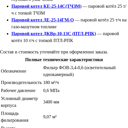
Паровой котел КЕ-25-14С(ТЧЗМ)
— паровой котёл 25 т/
ч с топкой ТЧЗМ
Паровой котел ДЕ-25-14ГМ-О
— паровой котёл 25 т/ч на
газо-мазутном топливе
Паровой котел ДКВр-10-13С (ПТЛ-РПК)
— паровой
котёл 10 т/ч с топкой ПТЛ-РПК
Состав и стоимость уточняйте при оформлении заказа.
Полные технические характеристики
Фильтр ФОВ-3,4-0,6 (осветительный
Обозначение
однокамерный)
Производительность
180 м³/ч
Рабочее давление
0,6 МПа
Условный диаметр
3400 мм
корпуса
Площадь
9,07 м²
фильтрования