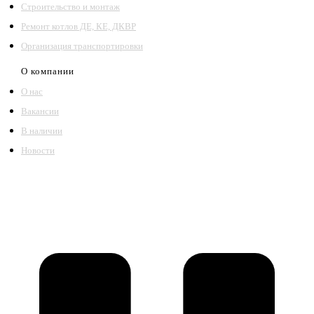
Строительство и монтаж
Ремонт котлов ДЕ, КЕ, ДКВР
Организация транспортировки
О компании
О нас
Вакансии
В наличии
Новости
©2018 – 2026,
ООО Котельный завод «Сибкотломаш»
Согласие
Политика конфиденциальности