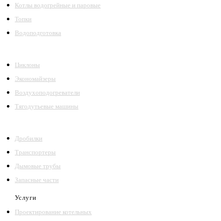
Котлы водогрейные и паровые
Топки
Водоподготовка
Циклоны
Экономайзеры
Воздухоподогреватели
Тягодутьевые машины
Дробилки
Транспортеры
Дымовые трубы
Запасные части
Услуги
Проектирование котельных