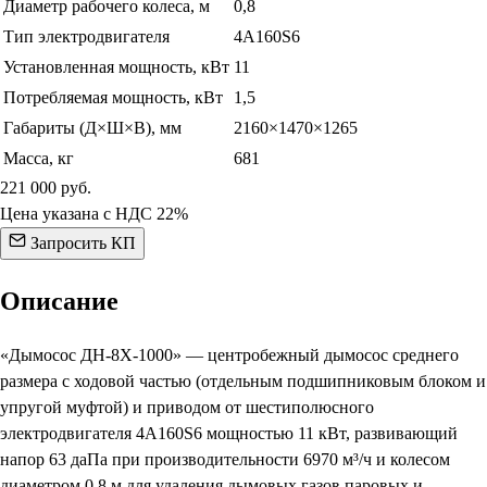
Диаметр рабочего колеса, м
0,8
Тип электродвигателя
4А160S6
Установленная мощность, кВт
11
Потребляемая мощность, кВт
1,5
Габариты (Д×Ш×В), мм
2160×1470×1265
Масса, кг
681
221 000
руб.
Цена указана с НДС 22%
Запросить КП
Описание
«Дымосос ДН-8Х-1000» — центробежный дымосос среднего
размера с ходовой частью (отдельным подшипниковым блоком и
упругой муфтой) и приводом от шестиполюсного
электродвигателя 4А160S6 мощностью 11 кВт, развивающий
напор 63 даПа при производительности 6970 м³/ч и колесом
диаметром 0,8 м для удаления дымовых газов паровых и