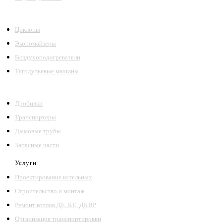
Циклоны
Экономайзеры
Воздухоподогреватели
Тягодутьевые машины
Дробилки
Транспортеры
Дымовые трубы
Запасные части
Услуги
Проектирование котельных
Строительство и монтаж
Ремонт котлов ДЕ, КЕ, ДКВР
Организация транспортировки