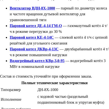
Вентилятор ВДН-8Х-1000
— парный по диаметру колеса
и частоте вращения дутьевой вентилятор для
уравновешенной тяги
Паровой котел ДЕ-4-14 ГМ-О
— газомазутный котёл 4 т/
ч в режиме перегрузки до 30 %
Паровой котел КЕ-4-14С
— слоевой котёл 4 т/ч с цепной
решёткой для угольного сжигания
Паровой котел ДКВр-4-13С
— двухбарабанный котёл 4 т/
ч в режиме повышенной нагрузки
Водогрейный котел КВр-3,0-95
— водогрейный котёл 3
МВт в номинальной нагрузке
Состав и стоимость уточняйте при оформлении заказа.
Полные технические характеристики
Типоразмер
ДН-8Х-1000
с ходовой частью (раздельный
Исполнение
подшипниковый блок и упругая муфта)