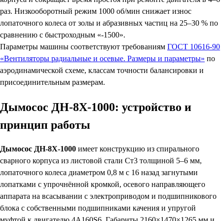
раз. Низкооборотный режим 1000 об/мин снижает износ
лопаточного колеса от золы и абразивных частиц на 25–30 % по
сравнению с быстроходным «-1500».
Параметры машины соответствуют требованиям
ГОСТ 10616-90
«Вентиляторы радиальные и осевые. Размеры и параметры»
по
аэродинамической схеме, классам точности балансировки и
присоединительным размерам.
Дымосос ДН-8Х-1000: устройство и
принцип работы
Дымосос ДН-8Х-1000
имеет конструкцию из спирального
сварного корпуса из листовой стали Ст3 толщиной 5–6 мм,
лопаточного колеса диаметром 0,8 м с 16 назад загнутыми
лопатками с упрочнённой кромкой, осевого направляющего
аппарата на всасывании с электроприводом и подшипникового
блока с собственными подшипниками качения и упругой
муфтой к двигателю 4А160S6. Габариты 2160×1470×1265 мм и