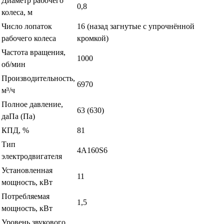
Диаметр рабочего
0,8
колеса, м
Число лопаток
16 (назад загнутые с упрочнённой
рабочего колеса
кромкой)
Частота вращения,
1000
об/мин
Производительность,
6970
м³/ч
Полное давление,
63 (630)
даПа (Па)
КПД, %
81
Тип
4А160S6
электродвигателя
Установленная
11
мощность, кВт
Потребляемая
1,5
мощность, кВт
Уровень звукового