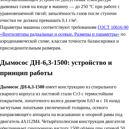
дымовых газов на входе в машину — до 250 °С при работе с
уравновешенной тягой; запылённость газов после ступени
очистки не должна превышать 0,1 г/м³.
Параметры машины соответствуют требованиям
ГОСТ 10616-90
«Вентиляторы радиальные и осевые. Размеры и параметры»
по
аэродинамической схеме, классам точности балансировки и
присоединительным размерам.
Дымосос ДН-6,3-1500: устройство и
принцип работы
Дымосос ДН-6,3-1500
имеет конструкцию из спирального
сварного корпуса из листовой стали Ст3 с термостойким
покрытием, лопаточного колеса диаметром 0,63 м с 16 назад
загнутыми лопатками увеличенной толщины, осевого
направляющего аппарата на всасывании и опорной рамы под
двигатель 4А112М4. Четырёхполюсная конструкция двигателя
обеспечивает синхронную частоту 1500 об/мин при сетевой 50