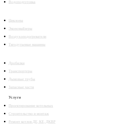
Водоподготовка
Циклоны
Экономайзеры
Воздухоподогреватели
Тягодутьевые машины
Дробилки
Транспортеры
Дымовые трубы
Запасные части
Услуги
Проектирование котельных
Строительство и монтаж
Ремонт котлов ДЕ, КЕ, ДКВР