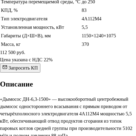
Температура перемещаемой среды, °С
до 250
КПД, %
83
Тип электродвигателя
4А112М4
Установленная мощность, кВт
5,5
Габариты (Д×Ш×В), мм
1150×1240×1075
Масса, кг
370
112 500
руб.
Цена указана с НДС 22%
Запросить КП
Описание
«Дымосос ДН-6,3-1500» — высокооборотный центробежный
дымосос одностороннего всасывания с прямым приводом от
четырёхполюсного электродвигателя 4А112М4 мощностью 5,5
кВт, обеспечивающий отвод продуктов сгорания из топок
паровых котлов средней группы при производительности 5102
м³/ч и полном давлении 88 даПа.