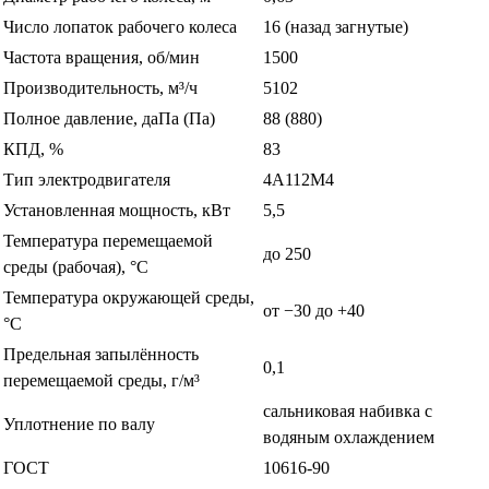
Число лопаток рабочего колеса
16 (назад загнутые)
Частота вращения, об/мин
1500
Производительность, м³/ч
5102
Полное давление, даПа (Па)
88 (880)
КПД, %
83
Тип электродвигателя
4А112М4
Установленная мощность, кВт
5,5
Температура перемещаемой
до 250
среды (рабочая), °С
Температура окружающей среды,
от −30 до +40
°С
Предельная запылённость
0,1
перемещаемой среды, г/м³
сальниковая набивка с
Уплотнение по валу
водяным охлаждением
ГОСТ
10616-90