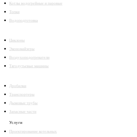
Котлы водогрейные и паровые
Топки
Водоподготовка
Циклоны
Экономайзеры
Воздухоподогреватели
Тягодутьевые машины
Дробилки
Транспортеры
Дымовые трубы
Запасные части
Услуги
Проектирование котельных