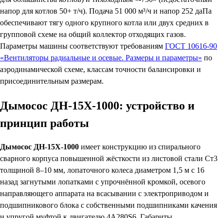
напор для котлов 50+ т/ч). Подача 51 000 м³/ч и напор 252 даПа
обеспечивают тягу одного крупного котла или двух средних в
групповой схеме на общий коллектор отходящих газов.
Параметры машины соответствуют требованиям
ГОСТ 10616-90
«Вентиляторы радиальные и осевые. Размеры и параметры»
по
аэродинамической схеме, классам точности балансировки и
присоединительным размерам.
Дымосос ДН-15Х-1000: устройство и
принцип работы
Дымосос ДН-15Х-1000
имеет конструкцию из спирального
сварного корпуса повышенной жёсткости из листовой стали Ст3
толщиной 8–10 мм, лопаточного колеса диаметром 1,5 м с 16
назад загнутыми лопатками с упрочнённой кромкой, осевого
направляющего аппарата на всасывании с электроприводом и
подшипникового блока с собственными подшипниками качения
и упругой муфтой к двигателю 4А280S6. Габариты