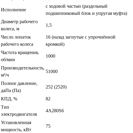
с ходовой частью (раздельный
Исполнение
подшипниковый блок и упругая муфта)
Диаметр рабочего
1,5
колеса, м
Число лопаток
16 (назад загнутые с упрочнённой
рабочего колеса
кромкой)
Частота вращения,
1000
об/мин
Производительность,
51000
м³/ч
Полное давление,
252 (2520)
даПа (Па)
КПД, %
82
Тип
4А280S6
электродвигателя
Установленная
75
мощность, кВт