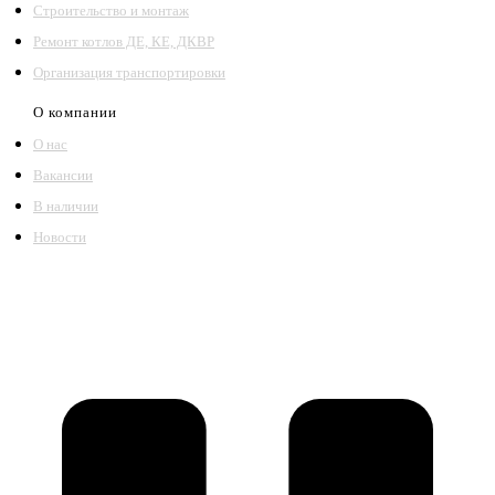
Строительство и монтаж
Ремонт котлов ДЕ, КЕ, ДКВР
Организация транспортировки
О компании
О нас
Вакансии
В наличии
Новости
©2018 – 2026,
ООО Котельный завод «Сибкотломаш»
Согласие
Политика конфиденциальности