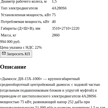
Диаметр рабочего колеса, м
1,5
Тип электродвигателя
4А280S6
Установленная мощность, кВт
75
Потребляемая мощность, кВт
40
Габариты (Д×Ш×В), мм
3510×2710×2220
Масса, кг
2860
994 000
руб.
Цена указана с НДС 22%
Запросить КП
Описание
«Дымосос ДН-15Х-1000» — крупногабаритный
среднеоборотный центробежный дымосос с ходовой частью
(отдельным подшипниковым блоком и упругой муфтой) и
приводом от шестиполюсного электродвигателя 4А280S6
мощностью 75 кВт, развивающий напор 252 даПа при
производительности 51 000 м³/ч и колесом диаметром 1,5 м для