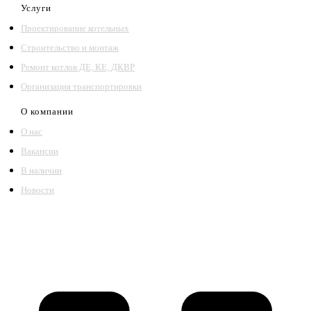
Услуги
Проектирование котельных
Строительство и монтаж
Ремонт котлов ДЕ, КЕ, ДКВР
Организация транспортировки
О компании
О нас
Вакансии
В наличии
Новости
©2018 – 2026,
ООО Котельный завод «Сибкотломаш»
Согласие
Политика конфиденциальности