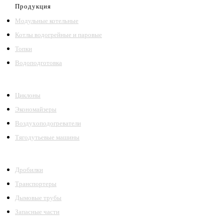
Продукция
Модульные котельные
Котлы водогрейные и паровые
Топки
Водоподготовка
Циклоны
Экономайзеры
Воздухоподогреватели
Тягодутьевые машины
Дробилки
Транспортеры
Дымовые трубы
Запасные части