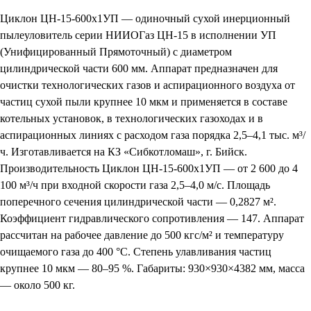
Циклон ЦН-15-600х1УП — одиночный сухой инерционный
пылеуловитель серии НИИОГаз ЦН-15 в исполнении УП
(Унифицированный Прямоточный) с диаметром
цилиндрической части 600 мм. Аппарат предназначен для
очистки технологических газов и аспирационного воздуха от
частиц сухой пыли крупнее 10 мкм и применяется в составе
котельных установок, в технологических газоходах и в
аспирационных линиях с расходом газа порядка 2,5–4,1 тыс. м³/
ч. Изготавливается на КЗ «Сибкотломаш», г. Бийск.
Производительность Циклон ЦН-15-600х1УП — от 2 600 до 4
100 м³/ч при входной скорости газа 2,5–4,0 м/с. Площадь
поперечного сечения цилиндрической части — 0,2827 м².
Коэффициент гидравлического сопротивления — 147. Аппарат
рассчитан на рабочее давление до 500 кгс/м² и температуру
очищаемого газа до 400 °С. Степень улавливания частиц
крупнее 10 мкм — 80–95 %. Габариты: 930×930×4382 мм, масса
— около 500 кг.