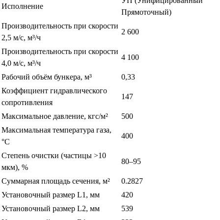
УП (Унифицированный
Исполнение
Прямоточный)
Производительность при скорости
2 600
2,5 м/с, м³/ч
Производительность при скорости
4 100
4,0 м/с, м³/ч
Рабочий объём бункера, м³
0,33
Коэффициент гидравлического
147
сопротивления
Максимальное давление, кгс/м²
500
Максимальная температура газа,
400
°С
Степень очистки (частицы >10
80–95
мкм), %
Суммарная площадь сечения, м²
0.2827
Установочный размер L1, мм
420
Установочный размер L2, мм
539