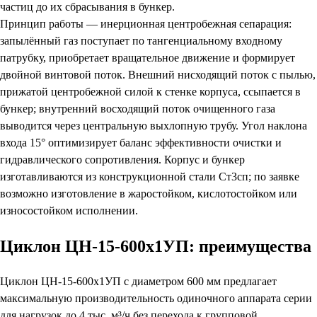
частиц до их сбрасывания в бункер.
Принцип работы — инерционная центробежная сепарация:
запылённый газ поступает по тангенциальному входному
патрубку, приобретает вращательное движение и формирует
двойной винтовой поток. Внешний нисходящий поток с пылью,
прижатой центробежной силой к стенке корпуса, ссыпается в
бункер; внутренний восходящий поток очищенного газа
выводится через центральную выхлопную трубу. Угол наклона
входа 15° оптимизирует баланс эффективности очистки и
гидравлического сопротивления. Корпус и бункер
изготавливаются из конструкционной стали Ст3сп; по заявке
возможно изготовление в жаростойком, кислотостойком или
износостойком исполнении.
Циклон ЦН-15-600х1УП: преимущества
Циклон ЦН-15-600х1УП с диаметром 600 мм предлагает
максимальную производительность одиночного аппарата серии
для нагрузок до 4 тыс. м³/ч без перехода к групповой