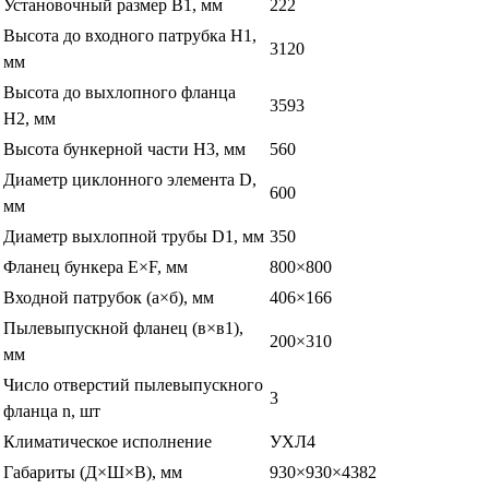
Установочный размер B1, мм
222
Высота до входного патрубка H1,
3120
мм
Высота до выхлопного фланца
3593
H2, мм
Высота бункерной части H3, мм
560
Диаметр циклонного элемента D,
600
мм
Диаметр выхлопной трубы D1, мм
350
Фланец бункера E×F, мм
800×800
Входной патрубок (а×б), мм
406×166
Пылевыпускной фланец (в×в1),
200×310
мм
Число отверстий пылевыпускного
3
фланца n, шт
Климатическое исполнение
УХЛ4
Габариты (Д×Ш×В), мм
930×930×4382