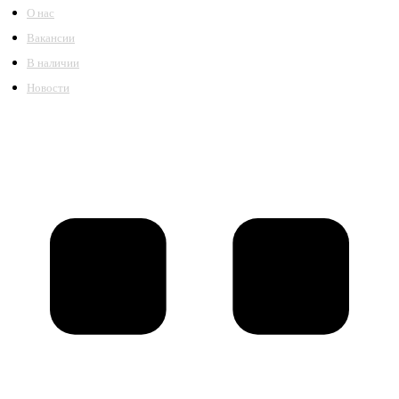
О нас
Вакансии
В наличии
Новости
©2018 – 2026,
ООО Котельный завод «Сибкотломаш»
Согласие
Политика конфиденциальности