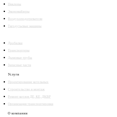
Циклоны
Экономайзеры
Воздухоподогреватели
Тягодутьевые машины
Дробилки
Транспортеры
Дымовые трубы
Запасные части
Услуги
Проектирование котельных
Строительство и монтаж
Ремонт котлов ДЕ, КЕ, ДКВР
Организация транспортировки
О компании