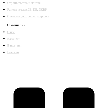
Строительство и монтаж
Ремонт котлов ДЕ, КЕ, ДКВР
Организация транспортировки
О компании
О нас
Вакансии
В наличии
Новости
©2018 – 2026,
ООО Котельный завод «Сибкотломаш»
Согласие
Политика конфиденциальности