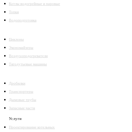
Котлы водогрейные и паровые
Топки
Водоподготовка
Циклоны
Экономайзеры
Воздухоподогреватели
Тягодутьевые машины
Дробилки
Транспортеры
Дымовые трубы
Запасные части
Услуги
Проектирование котельных