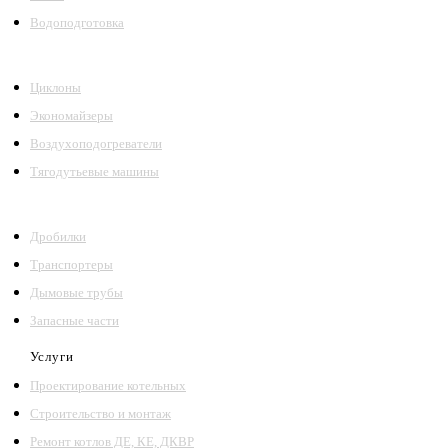
Водоподготовка
Циклоны
Экономайзеры
Воздухоподогреватели
Тягодутьевые машины
Дробилки
Транспортеры
Дымовые трубы
Запасные части
Услуги
Проектирование котельных
Строительство и монтаж
Ремонт котлов ДЕ, КЕ, ДКВР