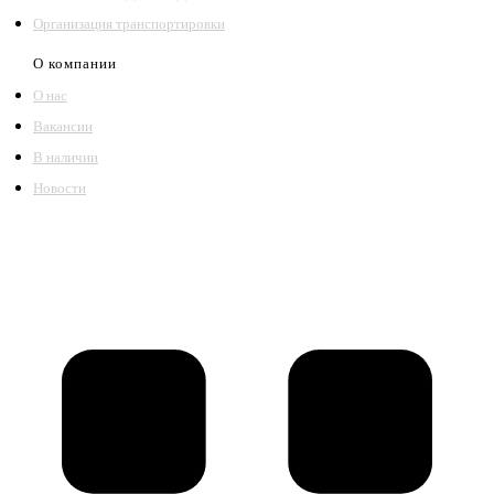
Организация транспортировки
О компании
О нас
Вакансии
В наличии
Новости
©2018 – 2026,
ООО Котельный завод «Сибкотломаш»
Согласие
Политика конфиденциальности