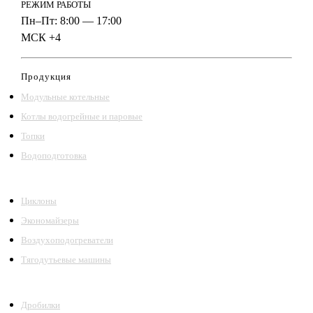
РЕЖИМ РАБОТЫ
Пн–Пт: 8:00 — 17:00
МСК +4
Продукция
Модульные котельные
Котлы водогрейные и паровые
Топки
Водоподготовка
Циклоны
Экономайзеры
Воздухоподогреватели
Тягодутьевые машины
Дробилки