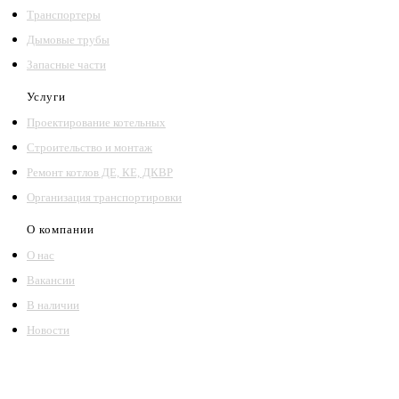
Транспортеры
Дымовые трубы
Запасные части
Услуги
Проектирование котельных
Строительство и монтаж
Ремонт котлов ДЕ, КЕ, ДКВР
Организация транспортировки
О компании
О нас
Вакансии
В наличии
Новости
©2018 – 2026,
ООО Котельный завод «Сибкотломаш»
Согласие
Политика конфиденциальности